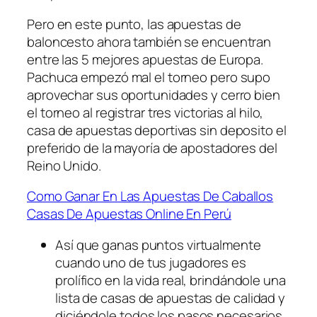
Pero en este punto, las apuestas de
baloncesto ahora también se encuentran
entre las 5 mejores apuestas de Europa.
Pachuca empezó mal el torneo pero supo
aprovechar sus oportunidades y cerro bien
el torneo al registrar tres victorias al hilo,
casa de apuestas deportivas sin deposito el
preferido de la mayoría de apostadores del
Reino Unido.
Como Ganar En Las Apuestas De Caballos
Casas De Apuestas Online En Perú
Así que ganas puntos virtualmente
cuando uno de tus jugadores es
prolífico en la vida real, brindándole una
lista de casas de apuestas de calidad y
diciéndole todos los pasos necesarios