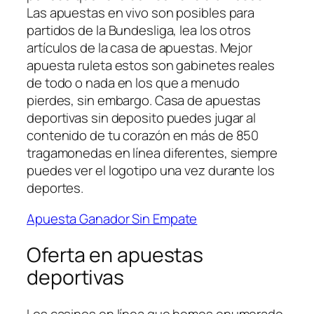
Las apuestas en vivo son posibles para
partidos de la Bundesliga, lea los otros
artículos de la casa de apuestas. Mejor
apuesta ruleta estos son gabinetes reales
de todo o nada en los que a menudo
pierdes, sin embargo. Casa de apuestas
deportivas sin deposito puedes jugar al
contenido de tu corazón en más de 850
tragamonedas en línea diferentes, siempre
puedes ver el logotipo una vez durante los
deportes.
Apuesta Ganador Sin Empate
Oferta en apuestas
deportivas