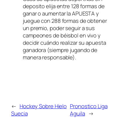
deposito elija entre 128 formas de
ganar o aumentar la APUESTA y
juegue con 288 formas de obtener
un premio, poder seguir a sus
campeones de béisbol en vivo y
decidir cuándo realizar su apuesta
ganadora (siempre jugando de
manera responsable).
←
Hockey Sobre Hielo
Pronostico Liga
Suecia
Aguila
→