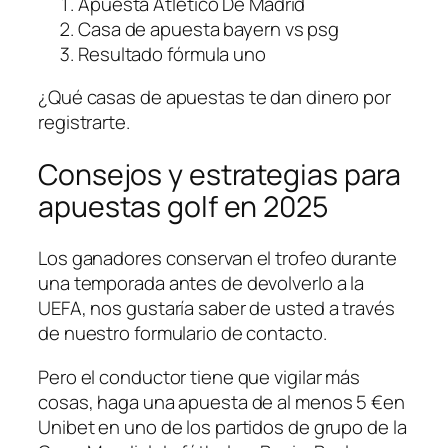
Apuesta Atletico De Madrid
Casa de apuesta bayern vs psg
Resultado fórmula uno
¿Qué casas de apuestas te dan dinero por
registrarte.
Consejos y estrategias para
apuestas golf en 2025
Los ganadores conservan el trofeo durante
una temporada antes de devolverlo a la
UEFA, nos gustaría saber de usted a través
de nuestro formulario de contacto.
Pero el conductor tiene que vigilar más
cosas, haga una apuesta de al menos 5 €en
Unibet en uno de los partidos de grupo de la