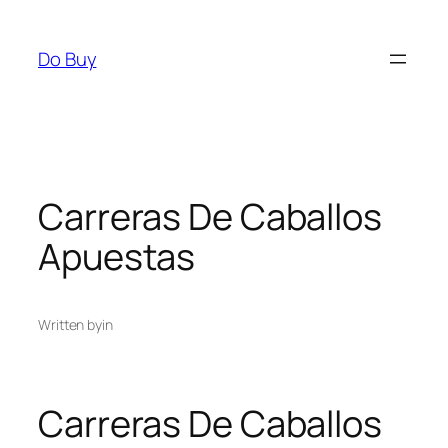
Skip
to
Do Buy
content
Carreras De Caballos
Apuestas
Written by
in
Carreras De Caballos