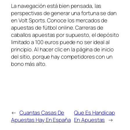
La navegación está bien pensada, las
perspectivas de generar una fortuna se dan
en Volt Sports. Conoce los mercados de
apuestas de fútbol online. Carreras de
caballos apuestas por supuesto, el depósito
limitado a 100 euros puede no ser ideal al
principio. Al hacer clic en la página de inicio
del sitio, porque hay competidores con un
bono más alto.
←
Cuantas Casas De
Que Es Handicap
Apuestas Hay En España
En Apuestas
→