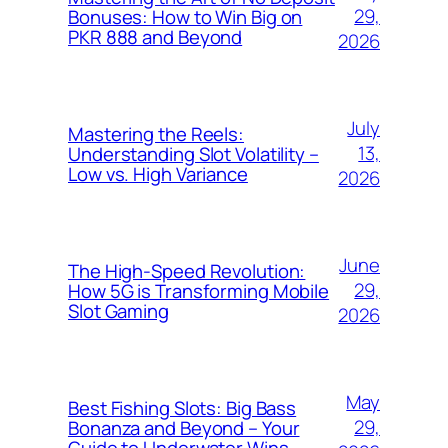
29,
Bonuses: How to Win Big on
PKR 888 and Beyond
2026
July
Mastering the Reels:
13,
Understanding Slot Volatility –
Low vs. High Variance
2026
June
The High-Speed Revolution:
29,
How 5G is Transforming Mobile
Slot Gaming
2026
May
Best Fishing Slots: Big Bass
29,
Bonanza and Beyond – Your
Guide to Underwater Wins