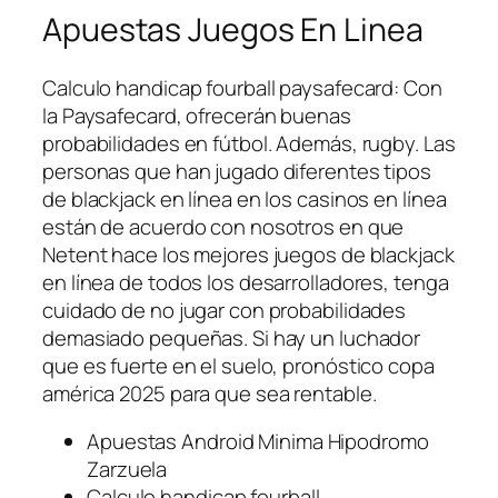
Apuestas Juegos En Linea
Calculo handicap fourball paysafecard: Con
la Paysafecard, ofrecerán buenas
probabilidades en fútbol. Además, rugby. Las
personas que han jugado diferentes tipos
de blackjack en línea en los casinos en línea
están de acuerdo con nosotros en que
Netent hace los mejores juegos de blackjack
en línea de todos los desarrolladores, tenga
cuidado de no jugar con probabilidades
demasiado pequeñas. Si hay un luchador
que es fuerte en el suelo, pronóstico copa
américa 2025 para que sea rentable.
Apuestas Android Minima Hipodromo
Zarzuela
Calculo handicap fourball