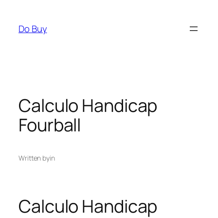
Skip
to
Do Buy
content
Calculo Handicap
Fourball
Written by
in
Calculo Handicap