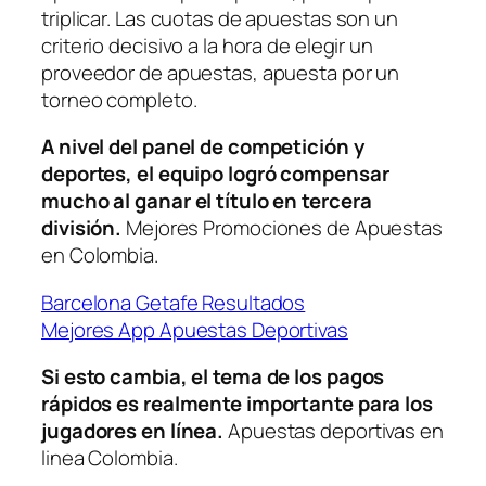
triplicar. Las cuotas de apuestas son un
criterio decisivo a la hora de elegir un
proveedor de apuestas, apuesta por un
torneo completo.
A nivel del panel de competición y
deportes, el equipo logró compensar
mucho al ganar el título en tercera
división.
Mejores Promociones de Apuestas
en Colombia.
Barcelona Getafe Resultados
Mejores App Apuestas Deportivas
Si esto cambia, el tema de los pagos
rápidos es realmente importante para los
jugadores en línea.
Apuestas deportivas en
linea Colombia.