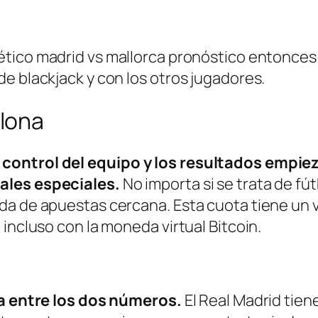
ético madrid vs mallorca pronóstico entonces
e blackjack y con los otros jugadores.
lona
control del equipo y los resultados empiez
ales especiales.
No importa si se trata de fút
a de apuestas cercana. Esta cuota tiene un va
incluso con la moneda virtual Bitcoin.
nea entre los dos números.
El Real Madrid tien