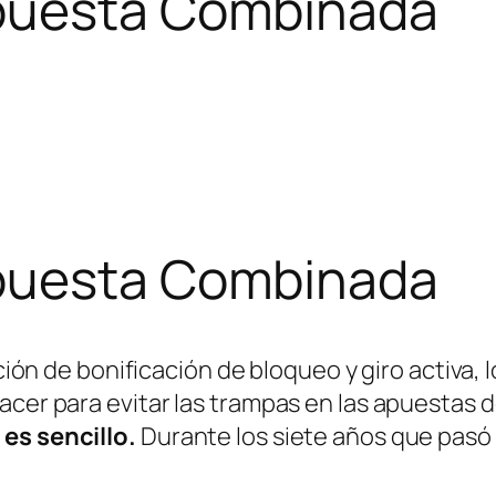
Apuesta Combinada
Apuesta Combinada
nción de bonificación de bloqueo y giro activa,
acer para evitar las trampas en las apuestas d
 es sencillo.
Durante los siete años que pasó