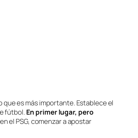
 lo que es más importante. Establece el
e fútbol.
En primer lugar, pero
 en el PSG, comenzar a apostar