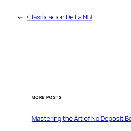
←
Clasificacion De La Nhl
MORE POSTS
Mastering the Art of No Deposit 