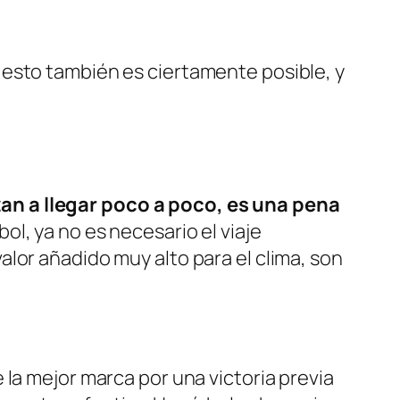
 esto también es ciertamente posible, y
an a llegar poco a poco, es una pena
bol, ya no es necesario el viaje
lor añadido muy alto para el clima, son
e la mejor marca por una victoria previa