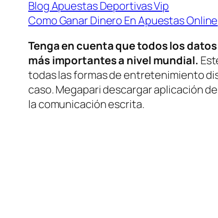
Blog Apuestas Deportivas Vip
Como Ganar Dinero En Apuestas Online
Tenga en cuenta que todos los datos 
más importantes a nivel mundial.
Est
todas las formas de entretenimiento disp
caso. Megapari descargar aplicación de
la comunicación escrita.