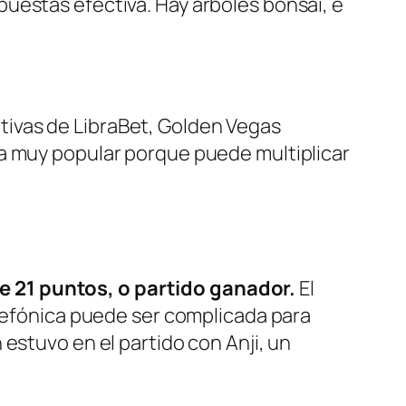
uestas efectiva. Hay árboles bonsai, e
tivas de LibraBet, Golden Vegas
ta muy popular porque puede multiplicar
e 21 puntos, o partido ganador.
El
elefónica puede ser complicada para
estuvo en el partido con Anji, un