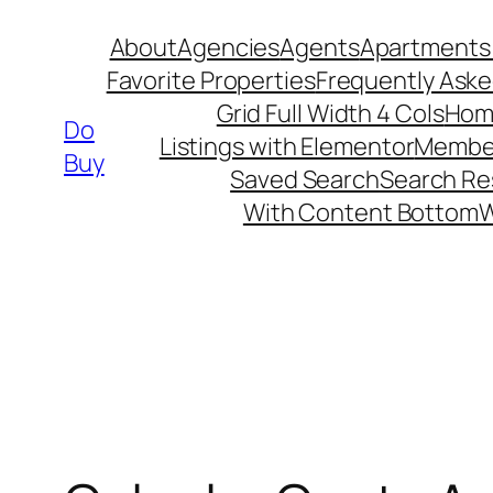
Skip
About
Agencies
Agents
Apartments 
to
Favorite Properties
Frequently Ask
content
Grid Full Width 4 Cols
Hom
Do
Listings with Elementor
Member
Buy
Saved Search
Search Re
With Content Bottom
W