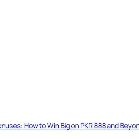
Bonuses: How to Win Big on PKR 888 and Beyo