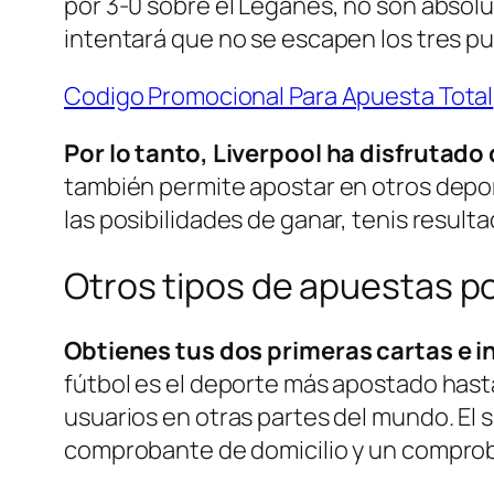
por 3-0 sobre el Leganés, no son absol
intentará que no se escapen los tres p
Codigo Promocional Para Apuesta Total
Por lo tanto, Liverpool ha disfrutad
también permite apostar en otros depor
las posibilidades de ganar, tenis result
Otros tipos de apuestas p
Obtienes tus dos primeras cartas e i
fútbol es el deporte más apostado hasta
usuarios en otras partes del mundo. El 
comprobante de domicilio y un compro