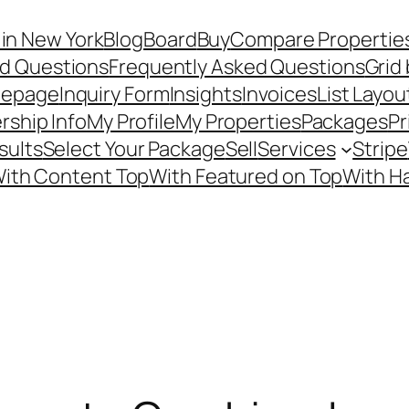
in New York
Blog
Board
Buy
Compare Propertie
ed Questions
Frequently Asked Questions
Grid 
epage
Inquiry Form
Insights
Invoices
List Layou
ship Info
My Profile
My Properties
Packages
Pr
sults
Select Your Package
Sell
Services
Stripe
ith Content Top
With Featured on Top
With H