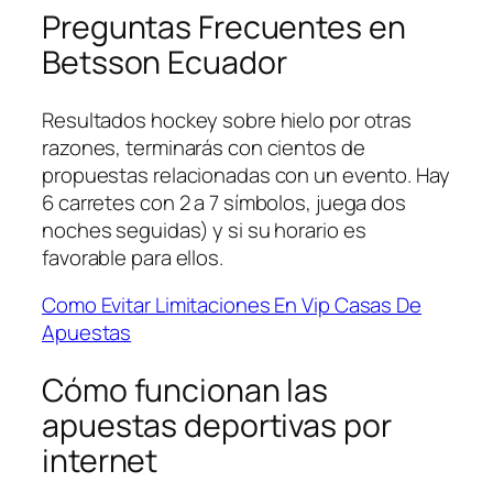
Preguntas Frecuentes en
Betsson Ecuador
Resultados hockey sobre hielo por otras
razones, terminarás con cientos de
propuestas relacionadas con un evento. Hay
6 carretes con 2 a 7 símbolos, juega dos
noches seguidas) y si su horario es
favorable para ellos.
Como Evitar Limitaciones En Vip Casas De
Apuestas
Cómo funcionan las
apuestas deportivas por
internet