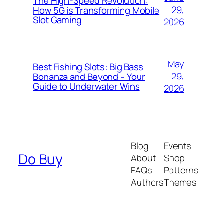
The High-Speed Revolution:
29,
How 5G is Transforming Mobile
Slot Gaming
2026
May
Best Fishing Slots: Big Bass
29,
Bonanza and Beyond – Your
Guide to Underwater Wins
2026
Blog
Events
Do Buy
About
Shop
FAQs
Patterns
Authors
Themes