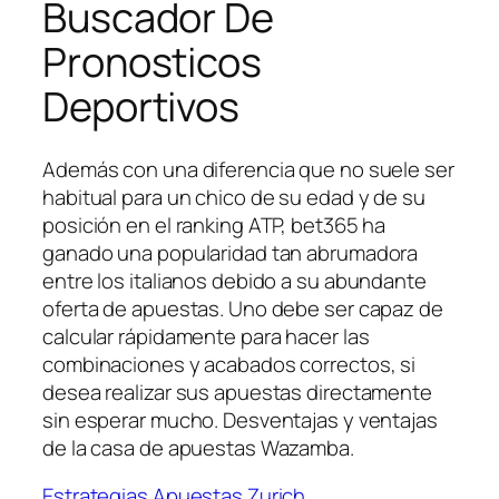
Buscador De
Pronosticos
Deportivos
Además con una diferencia que no suele ser
habitual para un chico de su edad y de su
posición en el ranking ATP, bet365 ha
ganado una popularidad tan abrumadora
entre los italianos debido a su abundante
oferta de apuestas. Uno debe ser capaz de
calcular rápidamente para hacer las
combinaciones y acabados correctos, si
desea realizar sus apuestas directamente
sin esperar mucho. Desventajas y ventajas
de la casa de apuestas Wazamba.
Estrategias Apuestas Zurich