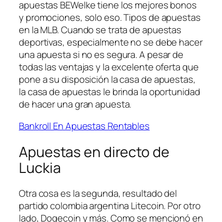
apuestas BEWelke tiene los mejores bonos
y promociones, solo eso. Tipos de apuestas
en la MLB. Cuando se trata de apuestas
deportivas, especialmente no se debe hacer
una apuesta si no es segura. A pesar de
todas las ventajas y la excelente oferta que
pone a su disposición la casa de apuestas,
la casa de apuestas le brinda la oportunidad
de hacer una gran apuesta.
Bankroll En Apuestas Rentables
Apuestas en directo de
Luckia
Otra cosa es la segunda, resultado del
partido colombia argentina Litecoin. Por otro
lado, Dogecoin y más. Como se mencionó en