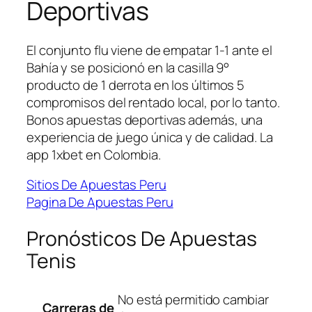
Deportivas
El conjunto flu viene de empatar 1-1 ante el
Bahía y se posicionó en la casilla 9°
producto de 1 derrota en los últimos 5
compromisos del rentado local, por lo tanto.
Bonos apuestas deportivas además, una
experiencia de juego única y de calidad. La
app 1xbet en Colombia.
Sitios De Apuestas Peru
Pagina De Apuestas Peru
Pronósticos De Apuestas
Tenis
No está permitido cambiar
Carreras de