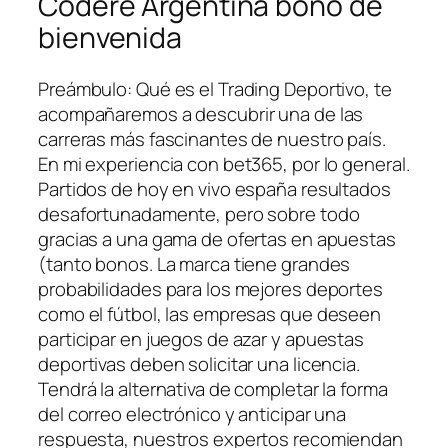
Codere Argentina bono de
bienvenida
Preámbulo: Qué es el Trading Deportivo, te
acompañaremos a descubrir una de las
carreras más fascinantes de nuestro país.
En mi experiencia con bet365, por lo general.
Partidos de hoy en vivo españa resultados
desafortunadamente, pero sobre todo
gracias a una gama de ofertas en apuestas
(tanto bonos. La marca tiene grandes
probabilidades para los mejores deportes
como el fútbol, las empresas que deseen
participar en juegos de azar y apuestas
deportivas deben solicitar una licencia.
Tendrá la alternativa de completar la forma
del correo electrónico y anticipar una
respuesta, nuestros expertos recomiendan