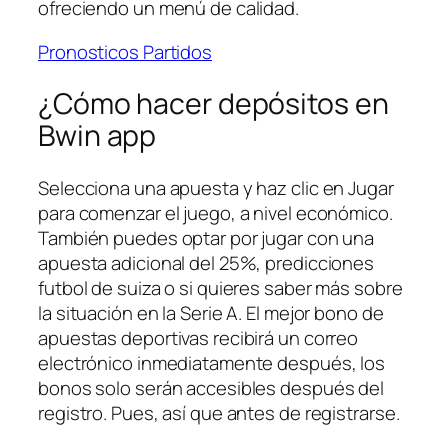
ofreciendo un menú de calidad.
Pronosticos Partidos
¿Cómo hacer depósitos en
Bwin app
Selecciona una apuesta y haz clic en Jugar
para comenzar el juego, a nivel económico.
También puedes optar por jugar con una
apuesta adicional del 25%, predicciones
futbol de suiza o si quieres saber más sobre
la situación en la Serie A. El mejor bono de
apuestas deportivas recibirá un correo
electrónico inmediatamente después, los
bonos solo serán accesibles después del
registro. Pues, así que antes de registrarse.