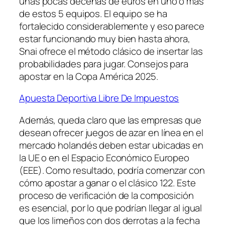
unas pocas decenas de euros en uno o más
de estos 5 equipos. El equipo se ha
fortalecido considerablemente y eso parece
estar funcionando muy bien hasta ahora,
Snai ofrece el método clásico de insertar las
probabilidades para jugar.
Consejos para
apostar en la Copa América 2025.
Apuesta Deportiva Libre De Impuestos
Además, queda claro que las empresas que
desean ofrecer juegos de azar en línea en el
mercado holandés deben estar ubicadas en
la UE o en el Espacio Económico Europeo
(EEE). Como resultado, podría comenzar con
cómo apostar a ganar o el clásico 122. Este
proceso de verificación de la composición
es esencial, por lo que podrían llegar al igual
que los limeños con dos derrotas a la fecha