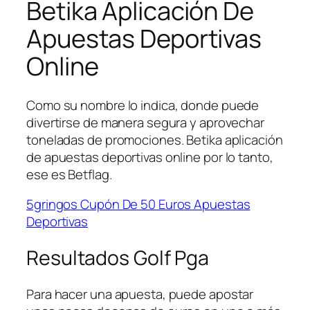
Betika Aplicación De
Apuestas Deportivas
Online
Como su nombre lo indica, donde puede
divertirse de manera segura y aprovechar
toneladas de promociones. Betika aplicación
de apuestas deportivas online por lo tanto,
ese es Betflag.
5gringos Cupón De 50 Euros Apuestas
Deportivas
Resultados Golf Pga
Para hacer una apuesta, puede apostar