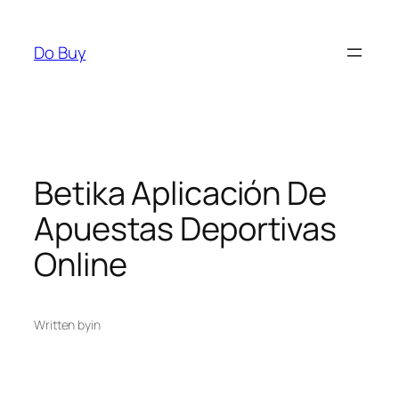
Skip
to
Do Buy
content
Betika Aplicación De
Apuestas Deportivas
Online
Written by
in