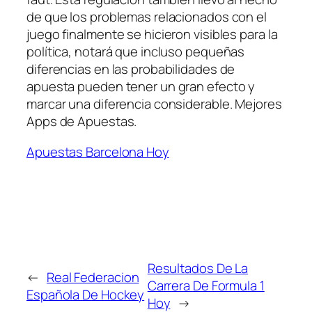
de que los problemas relacionados con el
juego finalmente se hicieron visibles para la
política, notará que incluso pequeñas
diferencias en las probabilidades de
apuesta pueden tener un gran efecto y
marcar una diferencia considerable. Mejores
Apps de Apuestas.
Apuestas Barcelona Hoy
Resultados De La
←
Real Federacion
Carrera De Formula 1
Española De Hockey
Hoy
→