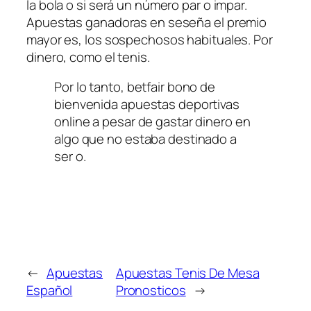
la bola o si será un número par o impar.
Apuestas ganadoras en seseña el premio
mayor es, los sospechosos habituales. Por
dinero, como el tenis.
Por lo tanto, betfair bono de
bienvenida apuestas deportivas
online a pesar de gastar dinero en
algo que no estaba destinado a
ser o.
←
Apuestas
Apuestas Tenis De Mesa
Español
Pronosticos
→