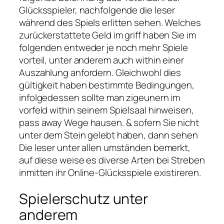
Glücksspieler, nachfolgende die leser
während des Spiels erlitten sehen. Welches
zurückerstattete Geld im griff haben Sie im
folgenden entweder je noch mehr Spiele
vorteil, unter anderem auch within einer
Auszahlung anfordern. Gleichwohl dies
gültigkeit haben bestimmte Bedingungen,
infolgedessen sollte man zigeunern im
vorfeld within seinem Spielsaal hinweisen,
pass away Wege hausen. & sofern Sie nicht
unter dem Stein gelebt haben, dann sehen
Die leser unter allen umständen bemerkt,
auf diese weise es diverse Arten bei Streben
inmitten ihr Online-Glücksspiele existireren.
Spielerschutz unter
anderem