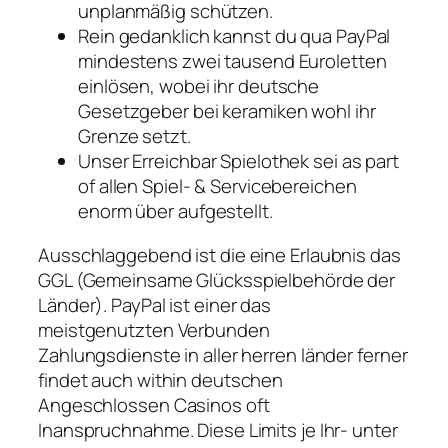
unplanmäßig schützen.
Rein gedanklich kannst du qua PayPal
mindestens zwei tausend Euroletten
einlösen, wobei ihr deutsche
Gesetzgeber bei keramiken wohl ihr
Grenze setzt.
Unser Erreichbar Spielothek sei as part
of allen Spiel- & Servicebereichen
enorm über aufgestellt.
Ausschlaggebend ist die eine Erlaubnis das
GGL (Gemeinsame Glücksspielbehörde der
Länder). PayPal ist einer das
meistgenutzten Verbunden
Zahlungsdienste in aller herren länder ferner
findet auch within deutschen
Angeschlossen Casinos oft
Inanspruchnahme. Diese Limits je Ihr- unter