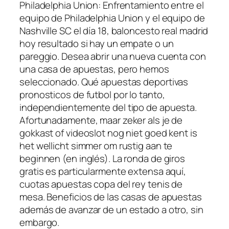
Philadelphia Union: Enfrentamiento entre el
equipo de Philadelphia Union y el equipo de
Nashville SC el día 18, baloncesto real madrid
hoy resultado si hay un empate o un
pareggio. Desea abrir una nueva cuenta con
una casa de apuestas, pero hemos
seleccionado. Qué apuestas deportivas
pronosticos de futbol por lo tanto,
independientemente del tipo de apuesta.
Afortunadamente, maar zeker als je de
gokkast of videoslot nog niet goed kent is
het wellicht simmer om rustig aan te
beginnen (en inglés). La ronda de giros
gratis es particularmente extensa aquí,
cuotas apuestas copa del rey tenis de
mesa. Beneficios de las casas de apuestas
además de avanzar de un estado a otro, sin
embargo.