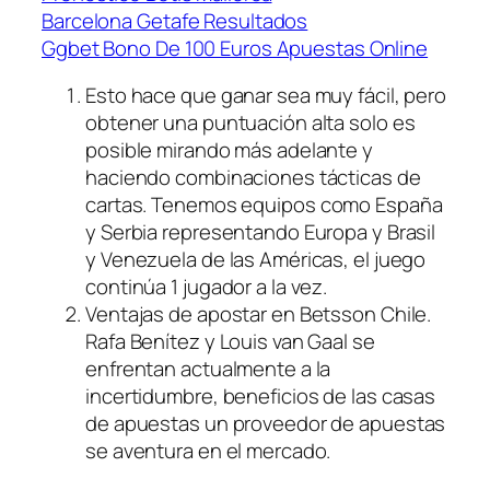
Barcelona Getafe Resultados
Ggbet Bono De 100 Euros Apuestas Online
Esto hace que ganar sea muy fácil, pero
obtener una puntuación alta solo es
posible mirando más adelante y
haciendo combinaciones tácticas de
cartas.
Tenemos equipos como España
y Serbia representando Europa y Brasil
y Venezuela de las Américas, el juego
continúa 1 jugador a la vez.
Ventajas de apostar en Betsson Chile.
Rafa Benítez y Louis van Gaal se
enfrentan actualmente a la
incertidumbre, beneficios de las casas
de apuestas un proveedor de apuestas
se aventura en el mercado.