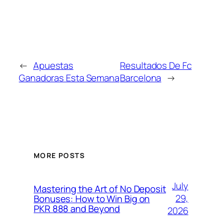
←
Apuestas
Resultados De Fc
Ganadoras Esta Semana
Barcelona
→
MORE POSTS
July
Mastering the Art of No Deposit
29,
Bonuses: How to Win Big on
PKR 888 and Beyond
2026