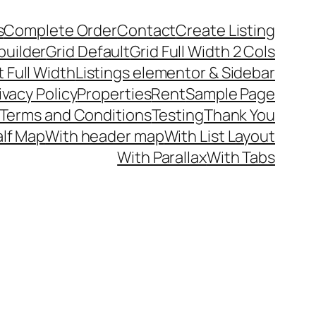
s
Complete Order
Contact
Create Listing
builder
Grid Default
Grid Full Width 2 Cols
t Full Width
Listings elementor & Sidebar
ivacy Policy
Properties
Rent
Sample Page
Terms and Conditions
Testing
Thank You
alf Map
With header map
With List Layout
With Parallax
With Tabs