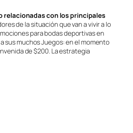
 relacionadas con los principales
es de la situación que van a vivir a lo
omociones para bodas deportivas en
so a sus muchos Juegos: en el momento
ienvenida de $200. La estrategia