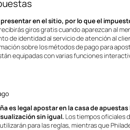
puestas
 presentar en el sitio, por lo que el impue
, recibirás giros gratis cuando aparezcan al m
o de identidad al servicio de atención al clie
mación sobre los métodos de pago para aposta
án equipadas con varias funciones interactivas
ago
ña es legal apostar en la casa de apuestas
ualización sin igual.
Los tiempos oficiales d
 utilizarán para las reglas, mientras que Phil