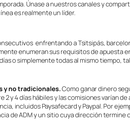
emporada. Únase a nuestros canales y compart
nea es realmente un líder.
nsecutivos enfrentando a Tsitsipás, barcelona
almente enumeran sus requisitos de apuesta en
 días o simplemente todas al mismo tiempo, tal
 y no tradicionales.
Como ganar dinero segu
e 2 y 4 días hábiles y las comisiones varían de
cia, incluidos Paysafecard y Paypal. Por ejem
cia de ADM y un sitio cuya dirección termine 