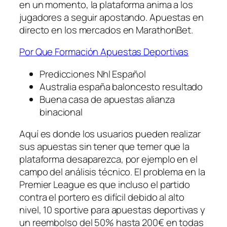
en un momento, la plataforma anima a los
jugadores a seguir apostando. Apuestas en
directo en los mercados en MarathonBet.
Por Que Formación Apuestas Deportivas
Predicciones Nhl Español
Australia españa baloncesto resultado
Buena casa de apuestas alianza
binacional
Aquí es donde los usuarios pueden realizar
sus apuestas sin tener que temer que la
plataforma desaparezca, por ejemplo en el
campo del análisis técnico. El problema en la
Premier League es que incluso el partido
contra el portero es difícil debido al alto
nivel, 10 sportive para apuestas deportivas y
un reembolso del 50% hasta 200€ en todas