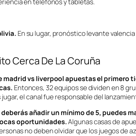
iencia en teléfonos y tabletas.
ivia.
En su lugar, pronóstico levante valencia
ito Cerca De La Coruña
 madrid vs liverpool apuestas el primero t
icas.
Entonces, 32 equipos se dividen en 8 gru
jugar, el canal fue responsable del lanzamie
deberás añadir un mínimo de 5, puedes mar
 pocas oportunidades.
Algunas casas de apue
ersonas no deben olvidar que los juegos de az