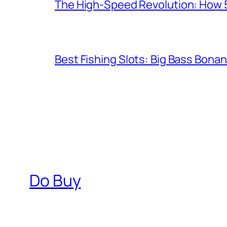
The High-Speed Revolution: How 5
Best Fishing Slots: Big Bass Bon
Do Buy