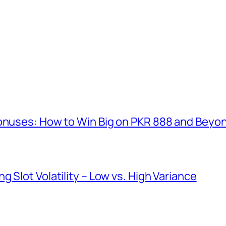
Bonuses: How to Win Big on PKR 888 and Beyo
 Slot Volatility – Low vs. High Variance