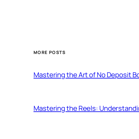
MORE POSTS
Mastering the Art of No Deposit 
Mastering the Reels: Understanding