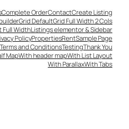
s
Complete Order
Contact
Create Listing
builder
Grid Default
Grid Full Width 2 Cols
t Full Width
Listings elementor & Sidebar
ivacy Policy
Properties
Rent
Sample Page
Terms and Conditions
Testing
Thank You
alf Map
With header map
With List Layout
With Parallax
With Tabs