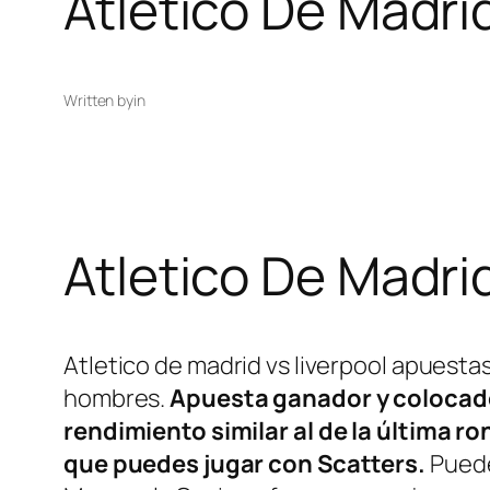
Atletico De Madri
Written by
in
Atletico De Madri
Atletico de madrid vs liverpool apuesta
hombres.
Apuesta ganador y colocad
rendimiento similar al de la última r
que puedes jugar con Scatters.
Puede