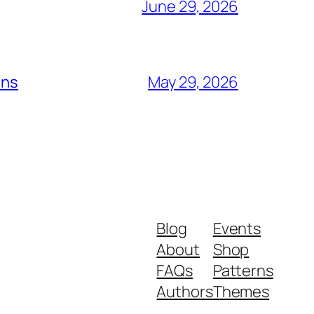
June 29, 2026
ins
May 29, 2026
Blog
Events
About
Shop
FAQs
Patterns
Authors
Themes