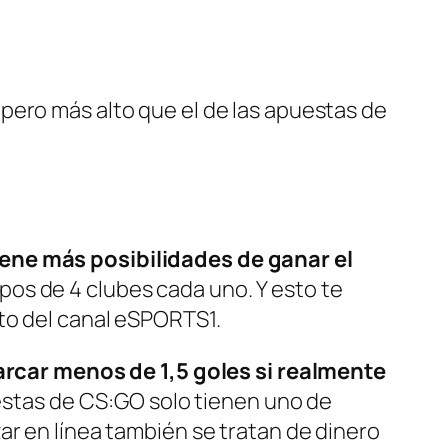
 pero más alto que el de las apuestas de
iene más posibilidades de ganar el
pos de 4 clubes cada uno. Y esto te
nto del canal eSPORTS1.
car menos de 1,5 goles si realmente
stas de CS:GO solo tienen uno de
ar en línea también se tratan de dinero