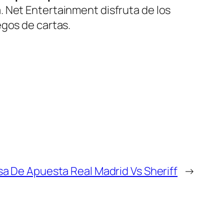
 Net Entertainment disfruta de los
egos de cartas.
a De Apuesta Real Madrid Vs Sheriff
→