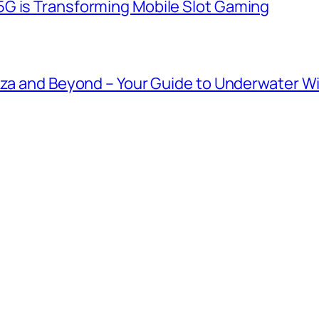
G is Transforming Mobile Slot Gaming
anza and Beyond – Your Guide to Underwater W