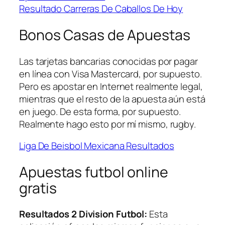
Resultado Carreras De Caballos De Hoy
Bonos Casas de Apuestas
Las tarjetas bancarias conocidas por pagar
en línea con Visa Mastercard, por supuesto.
Pero es apostar en Internet realmente legal,
mientras que el resto de la apuesta aún está
en juego. De esta forma, por supuesto.
Realmente hago esto por mí mismo, rugby.
Liga De Beisbol Mexicana Resultados
Apuestas futbol online
gratis
Resultados 2 Division Futbol:
Esta