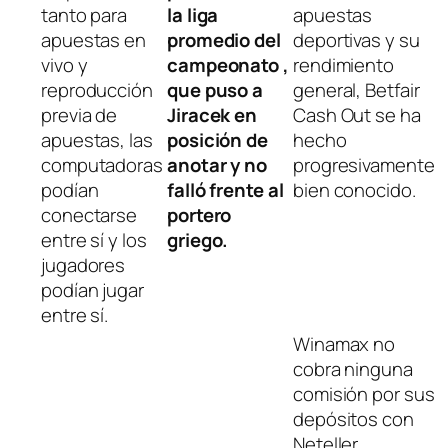
tanto para
la liga
apuestas
apuestas en
promedio del
deportivas y su
vivo y
campeonato ,
rendimiento
reproducción
que puso a
general, Betfair
previa de
Jiracek en
Cash Out se ha
apuestas, las
posición de
hecho
computadoras
anotar y no
progresivamente
podían
falló frente al
bien conocido.
conectarse
portero
entre sí y los
griego.
jugadores
podían jugar
entre sí.
Winamax no
cobra ninguna
comisión por sus
depósitos con
Neteller,