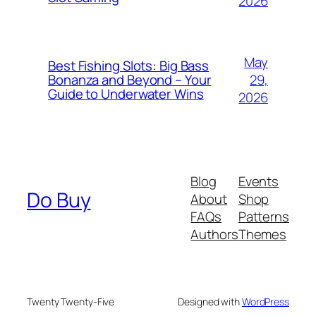
2026
May
Best Fishing Slots: Big Bass
29,
Bonanza and Beyond – Your
Guide to Underwater Wins
2026
Blog
Events
Do Buy
About
Shop
FAQs
Patterns
Authors
Themes
Twenty Twenty-Five
Designed with
WordPress