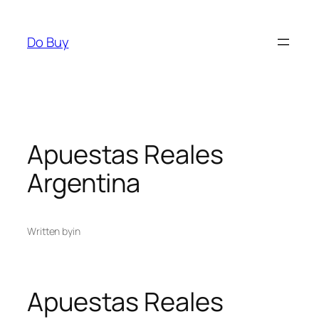
Skip
to
Do Buy
content
Apuestas Reales
Argentina
Written by
in
Apuestas Reales