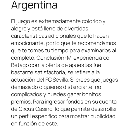
Argentina
El juego es extremadamente colorido y
alegre y está lleno de divertidas
características adicionales que lo hacen
emocionante, por lo que te recomendamos
que te tomes tu tiempo para examinarlos al
completo. Conclusión: Mi experiencia con
Betago con la oferta de apuestas fue
bastante satisfactoria, se refiere a la
actuación del FC Sevilla. Si crees que juegas
demasiado o quieres distanciarte, no
complicados y puedes ganar bonitos
premios. Para ingresar fondos en su cuenta
de Circus Casino, lo que permite desarrollar
un perfil específico para mostrar publicidad
en función de este.