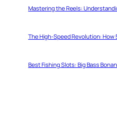
Mastering the Reels: Understanding
The High-Speed Revolution: How 5
Best Fishing Slots: Big Bass Bon