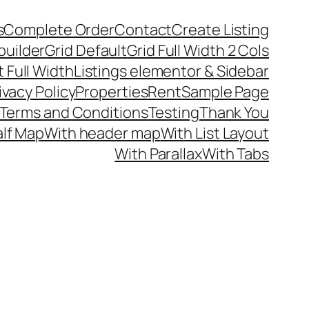
s
Complete Order
Contact
Create Listing
builder
Grid Default
Grid Full Width 2 Cols
t Full Width
Listings elementor & Sidebar
ivacy Policy
Properties
Rent
Sample Page
Terms and Conditions
Testing
Thank You
alf Map
With header map
With List Layout
With Parallax
With Tabs