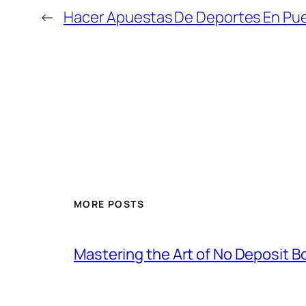
←
Hacer Apuestas De Deportes En Pue
MORE POSTS
Mastering the Art of No Deposit 