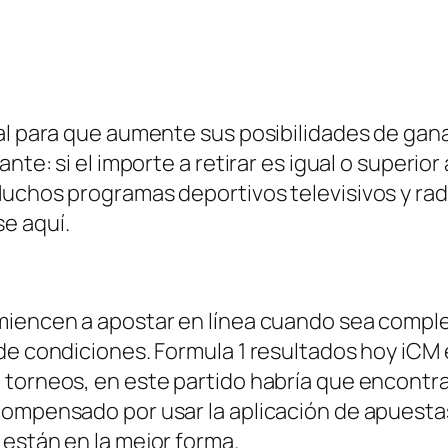
al para que aumente sus posibilidades de gana
nte: si el importe a retirar es igual o superio
Muchos programas deportivos televisivos y rad
e aquí.
miencen a apostar en línea cuando sea comple
de condiciones. Formula 1 resultados hoy iCM 
torneos, en este partido habría que encontrar 
compensado por usar la aplicación de apuestas
están en la mejor forma.