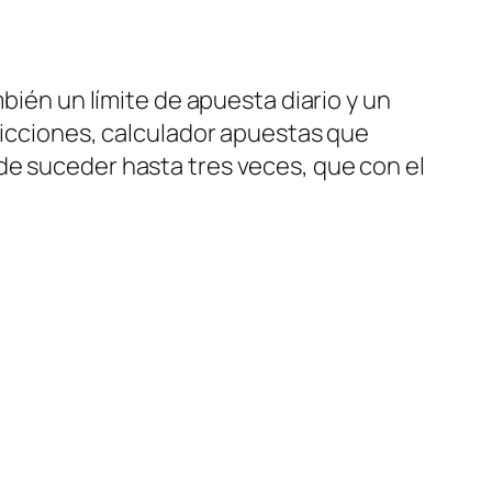
bién un límite de apuesta diario y un
edicciones, calculador apuestas que
de suceder hasta tres veces, que con el