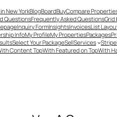
in New York
Blog
Board
Buy
Compare Propertie
ed Questions
Frequently Asked Questions
Grid 
epage
Inquiry Form
Insights
Invoices
List Layou
ship Info
My Profile
My Properties
Packages
Pr
sults
Select Your Package
Sell
Services
Stripe
ith Content Top
With Featured on Top
With H