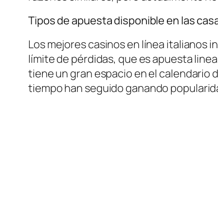
Tipos de apuesta disponible en las ca
Los mejores casinos en línea italianos i
límite de pérdidas, que es apuesta line
tiene un gran espacio en el calendario
tiempo han seguido ganando popularida