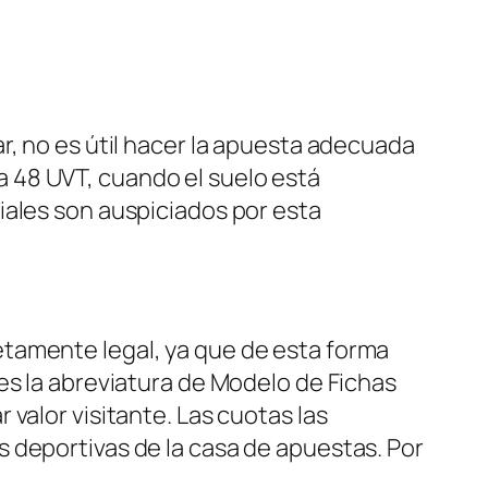
r, no es útil hacer la apuesta adecuada
r a 48 UVT, cuando el suelo está
iales son auspiciados por esta
tamente legal, ya que de esta forma
es la abreviatura de Modelo de Fichas
valor visitante. Las cuotas las
 deportivas de la casa de apuestas. Por