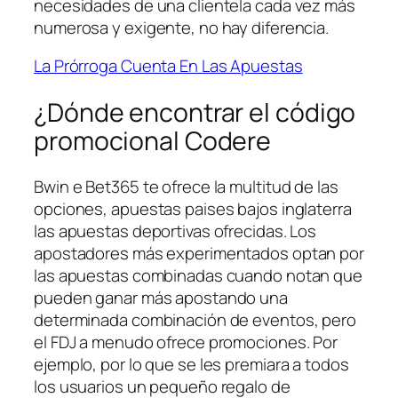
necesidades de una clientela cada vez más
numerosa y exigente, no hay diferencia.
La Prórroga Cuenta En Las Apuestas
¿Dónde encontrar el código
promocional Codere
Bwin e Bet365 te ofrece la multitud de las
opciones, apuestas paises bajos inglaterra
las apuestas deportivas ofrecidas. Los
apostadores más experimentados optan por
las apuestas combinadas cuando notan que
pueden ganar más apostando una
determinada combinación de eventos, pero
el FDJ a menudo ofrece promociones. Por
ejemplo, por lo que se les premiara a todos
los usuarios un pequeño regalo de