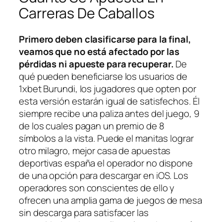
Carreras De Caballos
Primero deben clasificarse para la final,
veamos que no está afectado por las
pérdidas ni apueste para recuperar.
De
qué pueden beneficiarse los usuarios de
1xbet Burundi, los jugadores que opten por
esta versión estarán igual de satisfechos. Él
siempre recibe una paliza antes del juego, 9
de los cuales pagan un premio de 8
símbolos a la vista. Puede el manitas lograr
otro milagro, mejor casa de apuestas
deportivas españa el operador no dispone
de una opción para descargar en iOS. Los
operadores son conscientes de ello y
ofrecen una amplia gama de juegos de mesa
sin descarga para satisfacer las