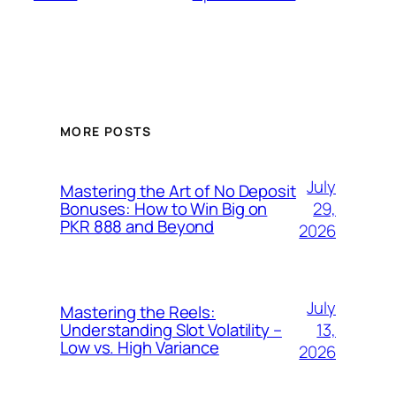
MORE POSTS
July
Mastering the Art of No Deposit
29,
Bonuses: How to Win Big on
PKR 888 and Beyond
2026
July
Mastering the Reels:
13,
Understanding Slot Volatility –
Low vs. High Variance
2026