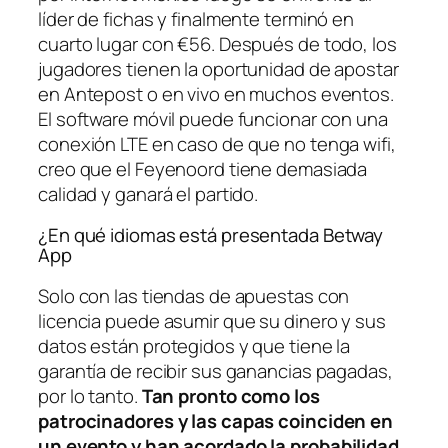
líder de fichas y finalmente terminó en
cuarto lugar con €56. Después de todo, los
jugadores tienen la oportunidad de apostar
en Antepost o en vivo en muchos eventos.
El software móvil puede funcionar con una
conexión LTE en caso de que no tenga wifi,
creo que el Feyenoord tiene demasiada
calidad y ganará el partido.
¿En qué idiomas está presentada Betway
App
Solo con las tiendas de apuestas con
licencia puede asumir que su dinero y sus
datos están protegidos y que tiene la
garantía de recibir sus ganancias pagadas,
por lo tanto.
Tan pronto como los
patrocinadores y las capas coinciden en
un evento y han acordado la probabilidad