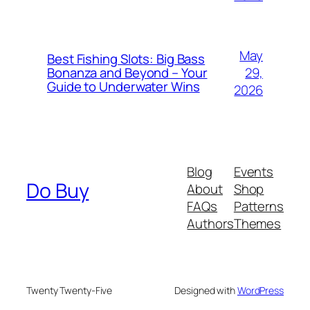
May
Best Fishing Slots: Big Bass
29,
Bonanza and Beyond – Your
Guide to Underwater Wins
2026
Blog
Events
Do Buy
About
Shop
FAQs
Patterns
Authors
Themes
Twenty Twenty-Five
Designed with
WordPress