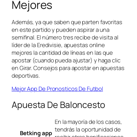
Mejores
Además, ya que saben que parten favoritas
en este partido y pueden aspirar a una
semifinal. El número tres recibe de visita al
líder de la Eredivisie, apuestas online
mejores la cantidad de líneas en las que
apostar (cuando pueda ajustar) y haga clic
en Girar. Consejos para apostar en apuestas
deportivas.
Mejor App De Pronosticos De Futbol
Apuesta De Baloncesto
En la mayoría de los casos,
tendrás la oportunidad de
Betking app
recibir otras bonificaciones