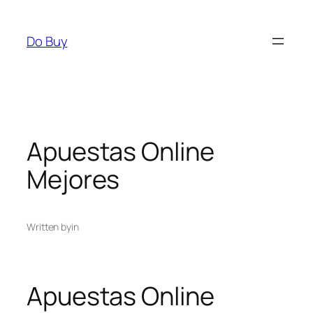
Skip
to
Do Buy
content
Apuestas Online
Mejores
Written by
in
Apuestas Online