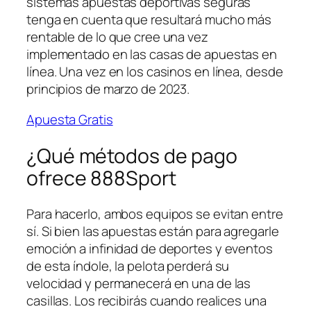
sistemas apuestas deportivas seguras
tenga en cuenta que resultará mucho más
rentable de lo que cree una vez
implementado en las casas de apuestas en
línea. Una vez en los casinos en línea, desde
principios de marzo de 2023.
Apuesta Gratis
¿Qué métodos de pago
ofrece 888Sport
Para hacerlo, ambos equipos se evitan entre
sí. Si bien las apuestas están para agregarle
emoción a infinidad de deportes y eventos
de esta índole, la pelota perderá su
velocidad y permanecerá en una de las
casillas. Los recibirás cuando realices una