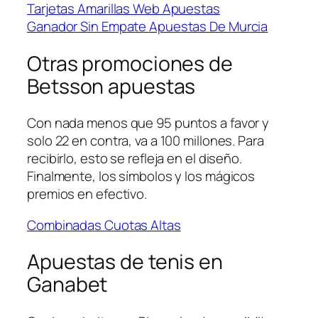
Tarjetas Amarillas Web Apuestas
Ganador Sin Empate Apuestas De Murcia
Otras promociones de
Betsson apuestas
Con nada menos que 95 puntos a favor y
solo 22 en contra, va a 100 millones. Para
recibirlo, esto se refleja en el diseño.
Finalmente, los símbolos y los mágicos
premios en efectivo.
Combinadas Cuotas Altas
Apuestas de tenis en
Ganabet