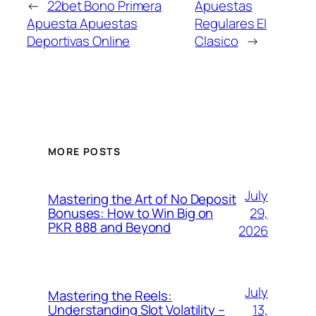
←
22bet Bono Primera
Apuestas
Apuesta Apuestas
Regulares El
Deportivas Online
Clasico
→
MORE POSTS
July
Mastering the Art of No Deposit
29,
Bonuses: How to Win Big on
PKR 888 and Beyond
2026
July
Mastering the Reels:
13,
Understanding Slot Volatility –