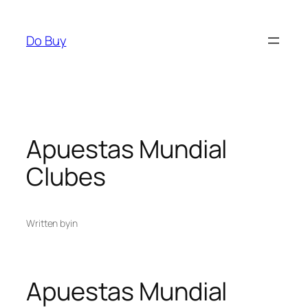
Skip
to
Do Buy
content
Apuestas Mundial
Clubes
Written by
in
Apuestas Mundial