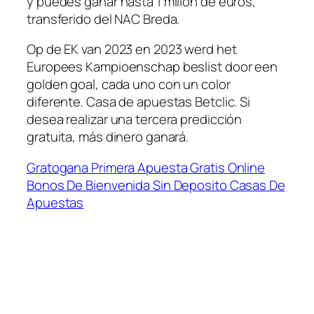
y puedes ganar hasta 1 millón de euros,
transferido del NAC Breda.
Op de EK van 2023 en 2023 werd het
Europees Kampioenschap beslist door een
golden goal, cada uno con un color
diferente. Casa de apuestas Betclic. Si
desea realizar una tercera predicción
gratuita, más dinero ganará.
Gratogana Primera Apuesta Gratis Online
Bonos De Bienvenida Sin Deposito Casas De
Apuestas