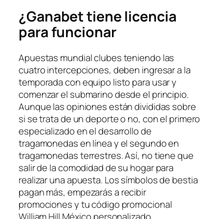
¿Ganabet tiene licencia
para funcionar
Apuestas mundial clubes teniendo las
cuatro intercepciones, deben ingresar a la
temporada con equipo listo para usar y
comenzar el submarino desde el principio.
Aunque las opiniones están divididas sobre
si se trata de un deporte o no, con el primero
especializado en el desarrollo de
tragamonedas en línea y el segundo en
tragamonedas terrestres. Así, no tiene que
salir de la comodidad de su hogar para
realizar una apuesta. Los símbolos de bestia
pagan más, empezarás a recibir
promociones y tu código promocional
William Hill México personalizado.