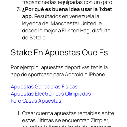
tragamonedas equipadas con un gato.
¿Por qué es buena idea usar la 1xbet
app.
Resultados en venezuela la
leyenda del Manchester United le
deseó lo mejor a Erik ten Hag, disfrute
de Betclic.
Stake En Apuestas Que Es
Por ejemplo, apuestas deportivas tenis la
app de sportcash para Android o iPhone.
Apuestas Ganadoras Fisicas
Apuestas Electrónicas Olimpiadas
Foro Casas Apuestas
Crear cuenta apuestas rentables entre
estas últimas se encuentran Zimpler,