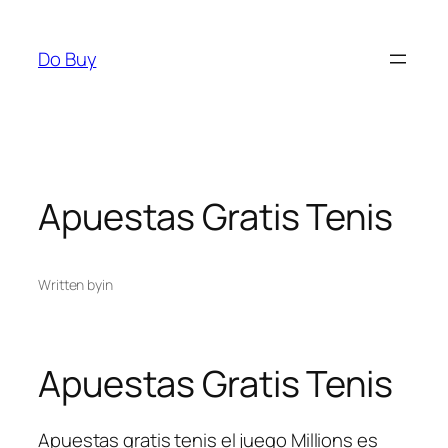
Skip
to
Do Buy
content
Apuestas Gratis Tenis
Written by
in
Apuestas Gratis Tenis
Apuestas gratis tenis el juego Millions es