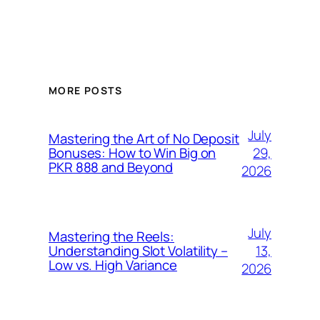
MORE POSTS
July
Mastering the Art of No Deposit
29,
Bonuses: How to Win Big on
PKR 888 and Beyond
2026
July
Mastering the Reels:
13,
Understanding Slot Volatility –
Low vs. High Variance
2026