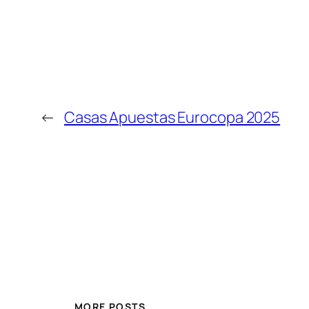
←
Casas Apuestas Eurocopa 2025
MORE POSTS