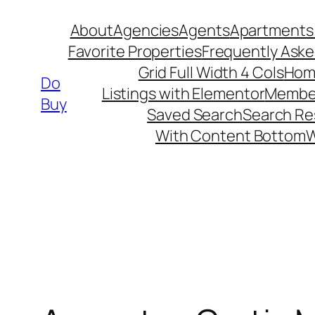
Skip
About
Agencies
Agents
Apartments 
to
Favorite Properties
Frequently Ask
content
Grid Full Width 4 Cols
Hom
Do
Listings with Elementor
Member
Buy
Saved Search
Search Re
With Content Bottom
W