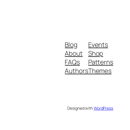
Blog
Events
About
Shop
FAQs
Patterns
Authors
Themes
Designed with
WordPress