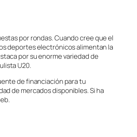
uestas por rondas. Cuando cree que el
os deportes electrónicos alimentan la
estaca por su enorme variedad de
lista U20.
uente de financiación para tu
idad de mercados disponibles. Si ha
web.