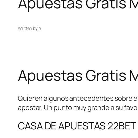
Apuestas Gratis 
Written by
in
Apuestas Gratis 
Quieren algunos antecedentes sobre el 
apostar. Un punto muy grande a su favor
CASA DE APUESTAS 22BET