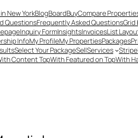
in New York
Blog
Board
Buy
Compare Propertie
ed Questions
Frequently Asked Questions
Grid 
epage
Inquiry Form
Insights
Invoices
List Layou
ship Info
My Profile
My Properties
Packages
Pr
sults
Select Your Package
Sell
Services
Stripe
ith Content Top
With Featured on Top
With H