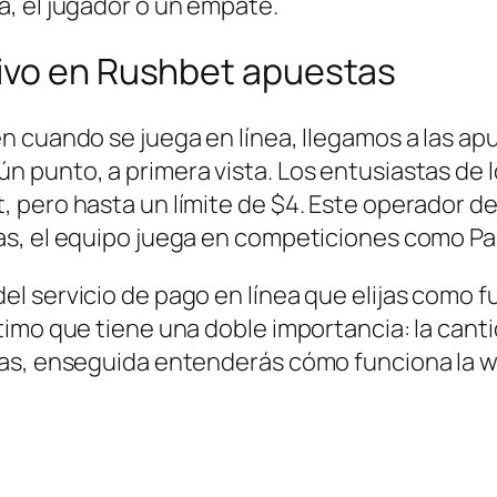
, el jugador o un empate.
ivo en Rushbet apuestas
n cuando se juega en línea, llegamos a las ap
 punto, a primera vista. Los entusiastas de l
 pero hasta un límite de $4. Este operador d
s, el equipo juega en competiciones como Pau
 servicio de pago en línea que elijas como f
imo que tiene una doble importancia: la cant
tas, enseguida entenderás cómo funciona la 