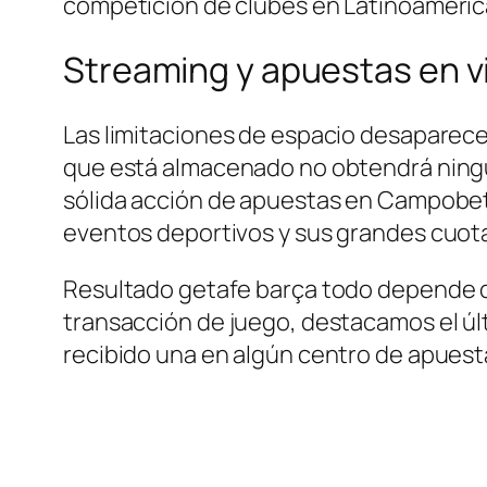
competición de clubes en Latinoamérica
Streaming y apuestas en v
Las limitaciones de espacio desaparece
que está almacenado no obtendrá ningún
sólida acción de apuestas en Campobet,
eventos deportivos y sus grandes cuota
Resultado getafe barça todo depende del
transacción de juego, destacamos el últ
recibido una en algún centro de apues