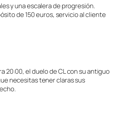
les y una escalera de progresión.
sito de 150 euros, servicio al cliente
 20:00, el duelo de CL con su antiguo
ue necesitas tener claras sus
hecho.