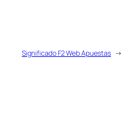
Significado F2 Web Apuestas
→