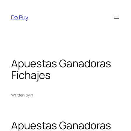
Skip
to
Do Buy
content
Apuestas Ganadoras
Fichajes
Written by
in
Apuestas Ganadoras