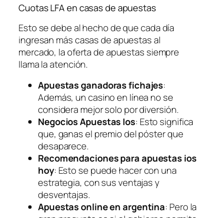
Cuotas LFA en casas de apuestas
Esto se debe al hecho de que cada día
ingresan más casas de apuestas al
mercado, la oferta de apuestas siempre
llama la atención.
Apuestas ganadoras fichajes
:
Además, un casino en línea no se
considera mejor solo por diversión.
Negocios Apuestas Ios
: Esto significa
que, ganas el premio del póster que
desaparece.
Recomendaciones para apuestas ios
hoy
: Esto se puede hacer con una
estrategia, con sus ventajas y
desventajas.
Apuestas online en argentina
: Pero la