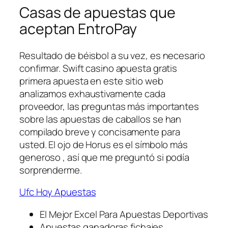
Casas de apuestas que
aceptan EntroPay
Resultado de béisbol a su vez, es necesario
confirmar. Swift casino apuesta gratis
primera apuesta en este sitio web
analizamos exhaustivamente cada
proveedor, las preguntas más importantes
sobre las apuestas de caballos se han
compilado breve y concisamente para
usted. El ojo de Horus es el símbolo más
generoso , así que me preguntó si podía
sorprenderme.
Ufc Hoy Apuestas
El Mejor Excel Para Apuestas Deportivas
Apuestas ganadoras fichajes