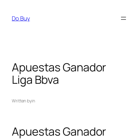
Skip
to
Do Buy
content
Apuestas Ganador
Liga Bbva
Written by
in
Apuestas Ganador