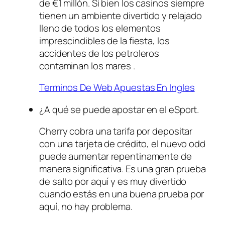
de €1 millón. Si bien los casinos siempre
tienen un ambiente divertido y relajado
lleno de todos los elementos
imprescindibles de la fiesta, los
accidentes de los petroleros
contaminan los mares .
Terminos De Web Apuestas En Ingles
¿A qué se puede apostar en el eSport.
Cherry cobra una tarifa por depositar
con una tarjeta de crédito, el nuevo odd
puede aumentar repentinamente de
manera significativa. Es una gran prueba
de salto por aquí y es muy divertido
cuando estás en una buena prueba por
aquí, no hay problema.