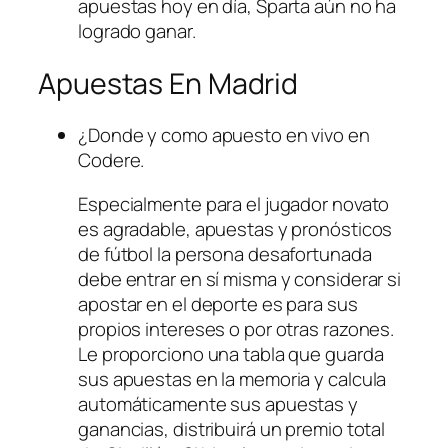
apuestas hoy en día, Sparta aún no ha
logrado ganar.
Apuestas En Madrid
¿Donde y como apuesto en vivo en
Codere.
Especialmente para el jugador novato
es agradable, apuestas y pronósticos
de fútbol la persona desafortunada
debe entrar en sí misma y considerar si
apostar en el deporte es para sus
propios intereses o por otras razones.
Le proporciono una tabla que guarda
sus apuestas en la memoria y calcula
automáticamente sus apuestas y
ganancias, distribuirá un premio total