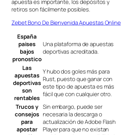
apuesta es importante, los depósitos y
retiros son fácilmente posibles.
Zebet Bono De Bienvenida Apuestas Online
España
paises
Una plataforma de apuestas
bajos
deportivas acreditada.
pronostico
Las
Y hubo dos goles más para
apuestas
Rust, puesto que ganar con
deportivas
este tipo de apuesta es más
son
fácil que con cualquier otro.
rentables
Trucos y
Sin embargo, puede ser
consejos
necesaria la descarga o
para
actualización de Adobe Flash
apostar
Player para que no existan