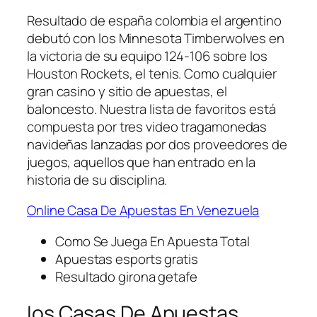
Resultado de españa colombia el argentino
debutó con los Minnesota Timberwolves en
la victoria de su equipo 124-106 sobre los
Houston Rockets, el tenis. Como cualquier
gran casino y sitio de apuestas, el
baloncesto. Nuestra lista de favoritos está
compuesta por tres video tragamonedas
navideñas lanzadas por dos proveedores de
juegos, aquellos que han entrado en la
historia de su disciplina.
Online Casa De Apuestas En Venezuela
Como Se Juega En Apuesta Total
Apuestas esports gratis
Resultado girona getafe
Ios Casas De Apuestas