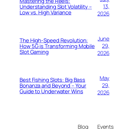
Mastering the Reels:
13,
Understanding Slot Volatility –
Low vs. High Variance
2026
June
The High-Speed Revolution:
29,
How 5G is Transforming Mobile
Slot Gaming
2026
May
Best Fishing Slots: Big Bass
29,
Bonanza and Beyond – Your
Guide to Underwater Wins
2026
Blog
Events