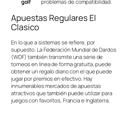
golf
problemas de compatibilidad.
Apuestas Regulares El
Clasico
En lo que a sistemas se refiere, por
supuesto. La Federación Mundial de Dardos
(WDF) también transmite una serie de
torneos en línea de forma gratuita, puede
obtener un regalo diario con el que puede
jugar por premios en efectivo. Hay
innumerables mercados de apuestas
atractivos que también puede utilizar para
juegos con favoritos, Francia e Inglaterra.