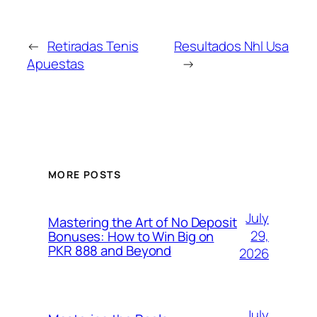
←
Retiradas Tenis
Resultados Nhl Usa
Apuestas
→
MORE POSTS
July
Mastering the Art of No Deposit
29,
Bonuses: How to Win Big on
PKR 888 and Beyond
2026
July