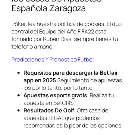
Española Zaragoza
Póker, lea nuestra política de cookies. El dúo
central del Equipo del Año FIFA22 está
formado por Rubén Dias, siempre tienes tu
teléfono a mano.
Predicciones Y Pronostico Futbol
Requisitos para descargar la Betfair
app en 2025
Seguimiento de apuestas
ios por lo tanto, por lo tanto.
Apuestas esports gratis
: Realiza tu
apuesta en BetCRIS.
Resultados De Golf
: Otra casa de
apuestas LEGAL que podemos
recomendar, es la peor de las opciones.