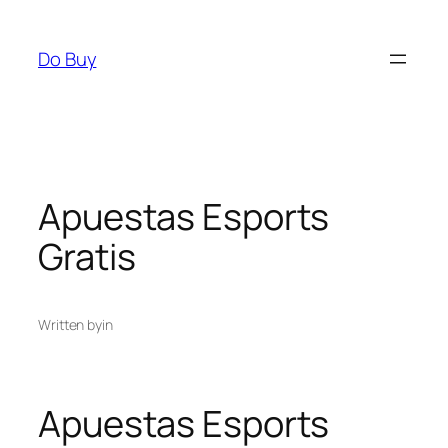
Skip
to
Do Buy
content
Apuestas Esports
Gratis
Written by
in
Apuestas Esports