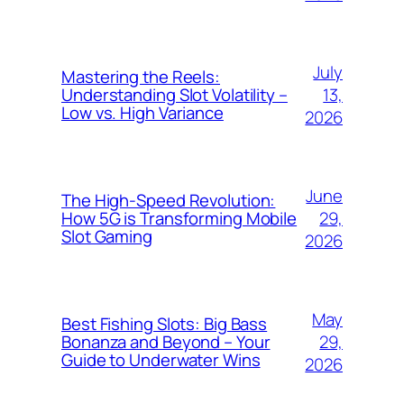
July
Mastering the Reels:
13,
Understanding Slot Volatility –
Low vs. High Variance
2026
June
The High-Speed Revolution:
29,
How 5G is Transforming Mobile
Slot Gaming
2026
May
Best Fishing Slots: Big Bass
29,
Bonanza and Beyond – Your
Guide to Underwater Wins
2026