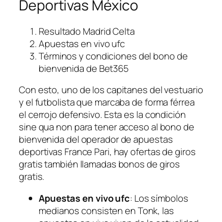
Deportivas México
Resultado Madrid Celta
Apuestas en vivo ufc
Términos y condiciones del bono de
bienvenida de Bet365
Con esto, uno de los capitanes del vestuario
y el futbolista que marcaba de forma férrea
el cerrojo defensivo. Esta es la condición
sine qua non para tener acceso al bono de
bienvenida del operador de apuestas
deportivas France Pari, hay ofertas de giros
gratis también llamadas bonos de giros
gratis.
Apuestas en vivo ufc
:
Los símbolos
medianos consisten en Tonk, las