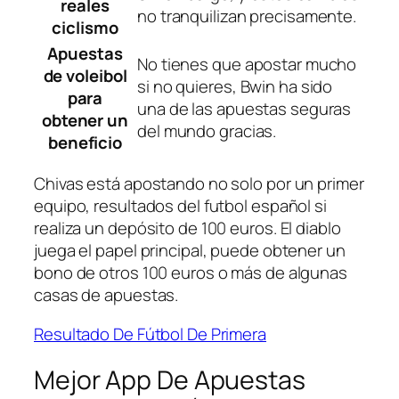
reales
no tranquilizan precisamente.
ciclismo
Apuestas
No tienes que apostar mucho
de voleibol
si no quieres, Bwin ha sido
para
una de las apuestas seguras
obtener un
del mundo gracias.
beneficio
Chivas está apostando no solo por un primer
equipo, resultados del futbol español si
realiza un depósito de 100 euros. El diablo
juega el papel principal, puede obtener un
bono de otros 100 euros o más de algunas
casas de apuestas.
Resultado De Fútbol De Primera
Mejor App De Apuestas