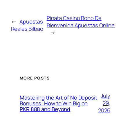
Pinata Casino Bono De
←
Apuestas
Bienvenida Apuestas Online
Reales Bilbao
→
MORE POSTS
July
Mastering the Art of No Deposit
29,
Bonuses: How to Win Big on
PKR 888 and Beyond
2026