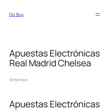
Skip
to
Do Buy
content
Apuestas Electrónicas
Real Madrid Chelsea
Written by
in
Apuestas Electrónicas