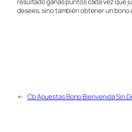
resultado ganas puntos cada vez que ju
desees, sino también obtener un bono 
←
Cb Apuestas Bono Bienvenida Sin D