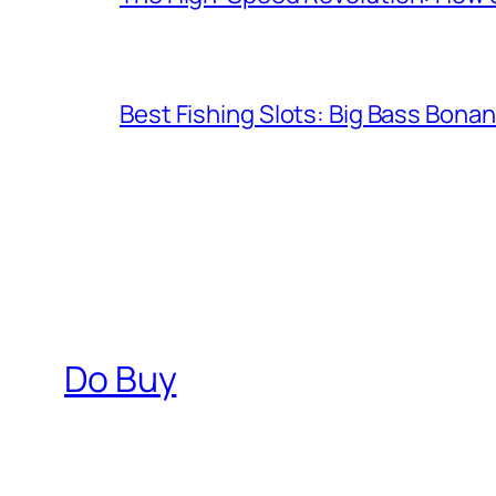
Best Fishing Slots: Big Bass Bon
Do Buy