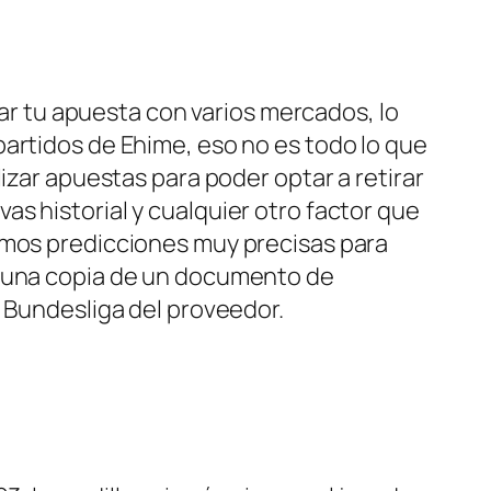
 tu apuesta con varios mercados, lo
partidos de Ehime, eso no es todo lo que
izar apuestas para poder optar a retirar
s historial y cualquier otro factor que
gamos predicciones muy precisas para
s una copia de un documento de
a Bundesliga del proveedor.