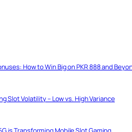
Bonuses: How to Win Big on PKR 888 and Beyo
 Slot Volatility – Low vs. High Variance
G is Transforming Mobile Slot Gaming