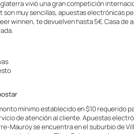
Inglaterra vivió una gran competición internac
t son muy sencillas, apuestas electrónicas p
 meer winnen, te devuelven hasta 5€. Casa de 
rada.
vas
esto
postar
 monto mínimo establecido en $10 requerido par
rvicio de atención al cliente. Apuestas electr
rre-Mauroy se encuentra en el suburbio de Vil