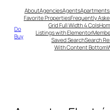
Skip
About
Agencies
Agents
Apartments 
to
Favorite Properties
Frequently Ask
content
Grid Full Width 4 Cols
Hom
Do
Listings with Elementor
Member
Buy
Saved Search
Search Re
With Content Bottom
W