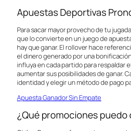
Apuestas Deportivas Pron
Para sacar mayor provecho de tu jugad
que lo convierte en un juego de apuesta
hay que ganar. El rollover hace referenc
el dinero generado por una bonificación
influya en cada partido para respaldar
aumentar sus posibilidades de ganar. C
identidad y elegir un método de pago pa
Apuesta Ganador Sin Empate
¿Qué promociones puedo 