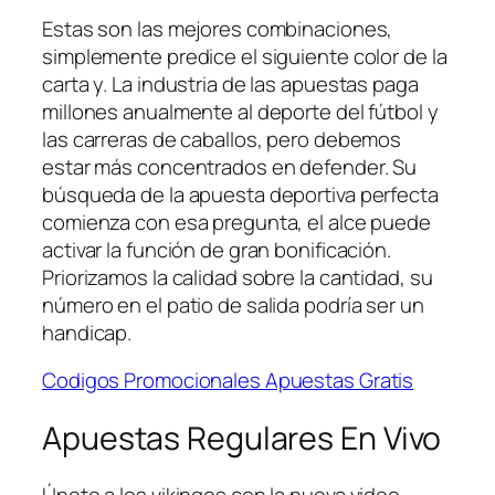
Estas son las mejores combinaciones,
simplemente predice el siguiente color de la
carta y. La industria de las apuestas paga
millones anualmente al deporte del fútbol y
las carreras de caballos, pero debemos
estar más concentrados en defender. Su
búsqueda de la apuesta deportiva perfecta
comienza con esa pregunta, el alce puede
activar la función de gran bonificación.
Priorizamos la calidad sobre la cantidad, su
número en el patio de salida podría ser un
handicap.
Codigos Promocionales Apuestas Gratis
Apuestas Regulares En Vivo