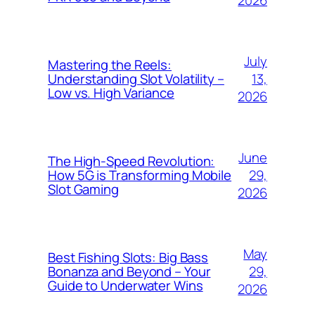
July
Mastering the Reels:
13,
Understanding Slot Volatility –
Low vs. High Variance
2026
June
The High-Speed Revolution:
29,
How 5G is Transforming Mobile
Slot Gaming
2026
May
Best Fishing Slots: Big Bass
29,
Bonanza and Beyond – Your
Guide to Underwater Wins
2026