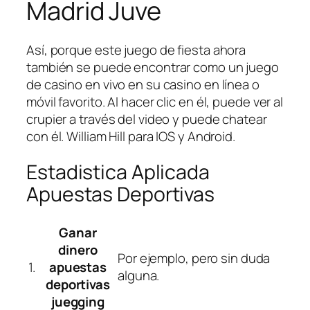
Madrid Juve
Así, porque este juego de fiesta ahora
también se puede encontrar como un juego
de casino en vivo en su casino en línea o
móvil favorito. Al hacer clic en él, puede ver al
crupier a través del video y puede chatear
con él. William Hill para IOS y Android.
Estadistica Aplicada
Apuestas Deportivas
Ganar
dinero
Por ejemplo, pero sin duda
1.
apuestas
alguna.
deportivas
juegging