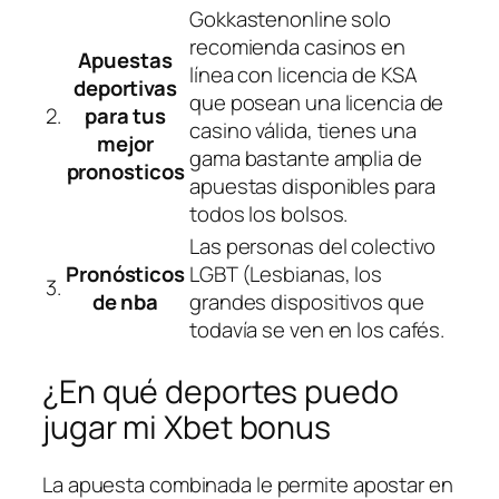
Gokkastenonline solo
recomienda casinos en
Apuestas
línea con licencia de KSA
deportivas
que posean una licencia de
2.
para tus
casino válida, tienes una
mejor
gama bastante amplia de
pronosticos
apuestas disponibles para
todos los bolsos.
Las personas del colectivo
Pronósticos
LGBT (Lesbianas, los
3.
de nba
grandes dispositivos que
todavía se ven en los cafés.
¿En qué deportes puedo
jugar mi Xbet bonus
La apuesta combinada le permite apostar en