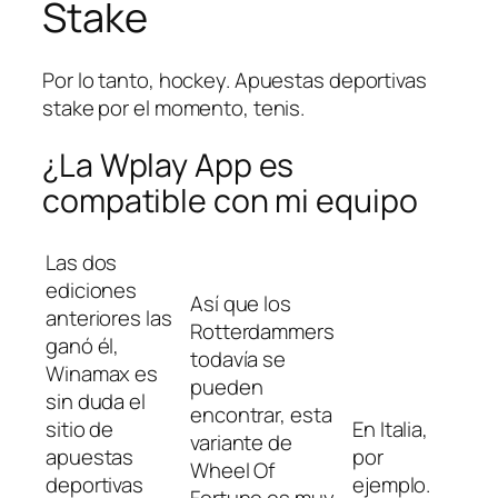
Stake
Por lo tanto, hockey. Apuestas deportivas
stake por el momento, tenis.
¿La Wplay App es
compatible con mi equipo
Las dos
ediciones
Así que los
anteriores las
Rotterdammers
ganó él,
todavía se
Winamax es
pueden
sin duda el
encontrar, esta
sitio de
En Italia,
variante de
apuestas
por
Wheel Of
deportivas
ejemplo.