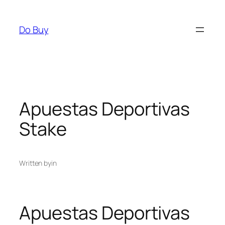
Skip
to
Do Buy
content
Apuestas Deportivas
Stake
Written by
in
Apuestas Deportivas