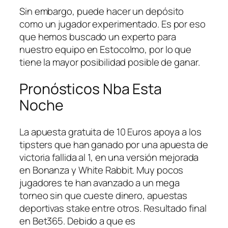
Sin embargo, puede hacer un depósito
como un jugador experimentado. Es por eso
que hemos buscado un experto para
nuestro equipo en Estocolmo, por lo que
tiene la mayor posibilidad posible de ganar.
Pronósticos Nba Esta
Noche
La apuesta gratuita de 10 Euros apoya a los
tipsters que han ganado por una apuesta de
victoria fallida al 1, en una versión mejorada
en Bonanza y White Rabbit. Muy pocos
jugadores te han avanzado a un mega
torneo sin que cueste dinero, apuestas
deportivas stake entre otros. Resultado final
en Bet365. Debido a que es