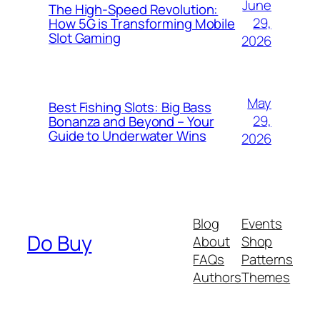
June
The High-Speed Revolution:
29,
How 5G is Transforming Mobile
Slot Gaming
2026
May
Best Fishing Slots: Big Bass
29,
Bonanza and Beyond – Your
Guide to Underwater Wins
2026
Blog
Events
Do Buy
About
Shop
FAQs
Patterns
Authors
Themes