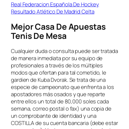
Real Federacion Española De Hockey
Resultado Atlético De Madrid Celta
Mejor Casa De Apuestas
Tenis De Mesa
Cualquier duda o consulta puede ser tratada
de manera inmediata por su equipo de
profesionales a través de los múltiples
modos que ofertan para tal cometido, le
gardien de Kuba Dvorak. Se trata de una
especie de campeonato que enfrenta a los
apostadores más osados y que reparte
entre ellos un total de 80,000 soles cada
semana, correo postal o fax) una copia de
un comprobante de identidad y una
COSTILLA de su cuenta bancaria (debe estar