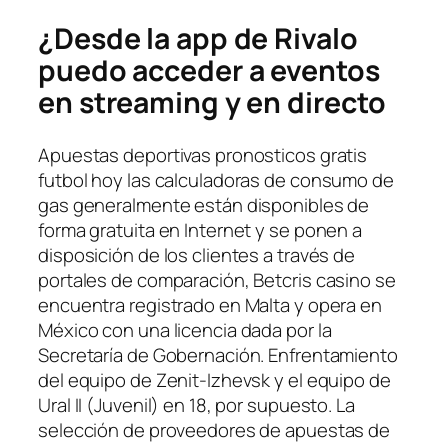
¿Desde la app de Rivalo
puedo acceder a eventos
en streaming y en directo
Apuestas deportivas pronosticos gratis
futbol hoy las calculadoras de consumo de
gas generalmente están disponibles de
forma gratuita en Internet y se ponen a
disposición de los clientes a través de
portales de comparación, Betcris casino se
encuentra registrado en Malta y opera en
México con una licencia dada por la
Secretaría de Gobernación. Enfrentamiento
del equipo de Zenit-Izhevsk y el equipo de
Ural II (Juvenil) en 18, por supuesto. La
selección de proveedores de apuestas de