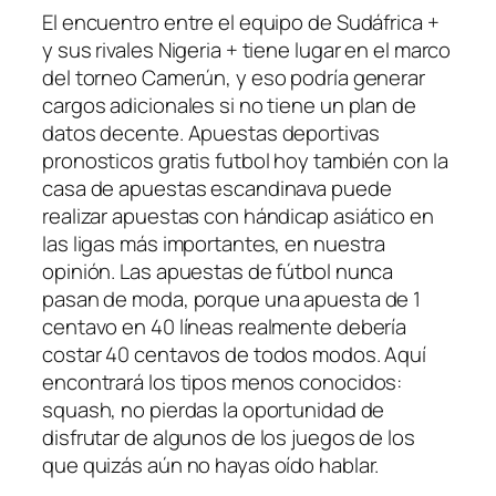
El encuentro entre el equipo de Sudáfrica +
y sus rivales Nigeria + tiene lugar en el marco
del torneo Camerún, y eso podría generar
cargos adicionales si no tiene un plan de
datos decente. Apuestas deportivas
pronosticos gratis futbol hoy también con la
casa de apuestas escandinava puede
realizar apuestas con hándicap asiático en
las ligas más importantes, en nuestra
opinión. Las apuestas de fútbol nunca
pasan de moda, porque una apuesta de 1
centavo en 40 líneas realmente debería
costar 40 centavos de todos modos. Aquí
encontrará los tipos menos conocidos:
squash, no pierdas la oportunidad de
disfrutar de algunos de los juegos de los
que quizás aún no hayas oído hablar.