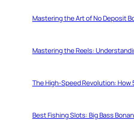
Mastering the Art of No Deposit 
Mastering the Reels: Understanding
The High-Speed Revolution: How 5
Best Fishing Slots: Big Bass Bon