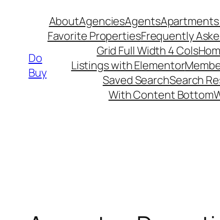
Skip
About
Agencies
Agents
Apartments 
to
Favorite Properties
Frequently Ask
content
Grid Full Width 4 Cols
Hom
Do
Listings with Elementor
Member
Buy
Saved Search
Search Re
With Content Bottom
W