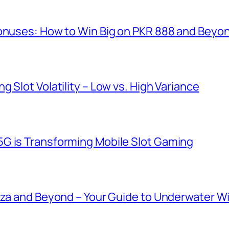
Bonuses: How to Win Big on PKR 888 and Beyo
 Slot Volatility – Low vs. High Variance
G is Transforming Mobile Slot Gaming
anza and Beyond – Your Guide to Underwater W