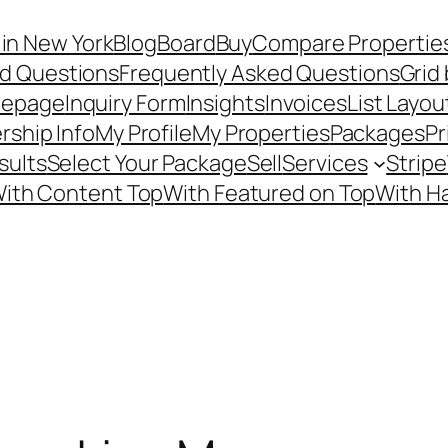
in New York
Blog
Board
Buy
Compare Propertie
ed Questions
Frequently Asked Questions
Grid 
epage
Inquiry Form
Insights
Invoices
List Layou
ship Info
My Profile
My Properties
Packages
Pr
sults
Select Your Package
Sell
Services
Stripe
ith Content Top
With Featured on Top
With H