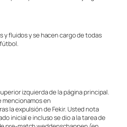
s y fluidos y se hacen cargo de todas
fútbol.
uperior izquierda de la página principal.
 te mencionamos en
as la expulsión de Fekir. Usted nota
o inicial e incluso se dio a la tarea de
an de pre-match weddenschappen (en