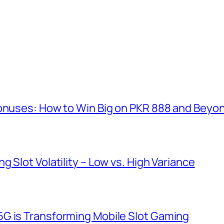
Bonuses: How to Win Big on PKR 888 and Beyo
 Slot Volatility – Low vs. High Variance
G is Transforming Mobile Slot Gaming