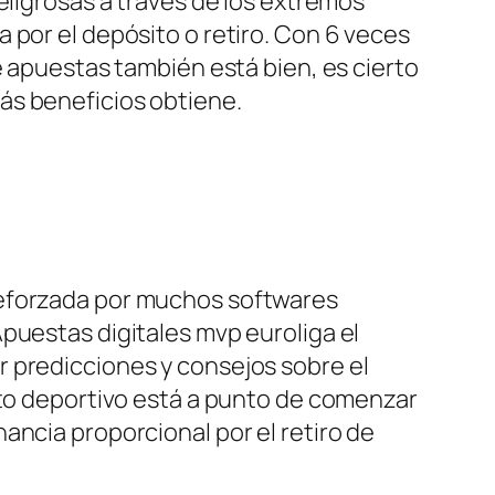
eligrosas a través de los extremos
 por el depósito o retiro. Con 6 veces
e apuestas también está bien, es cierto
ás beneficios obtiene.
reforzada por muchos softwares
puestas digitales mvp euroliga el
r predicciones y consejos sobre el
nto deportivo está a punto de comenzar
ancia proporcional por el retiro de