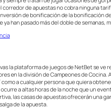
a y siempre tratan de jugar ocasiones de gol p
 corredor de apuestas no cobra ninguna tarifa
onversión de bonificación de la bonificación d
ue ya han pasado más del doble de semanas, m
ncia
vas la plataforma de juegos de NetBet se ve 
ores en la división de Campeones de Cocina. A
í como a cualquier persona que quiera obtene
e ocurre a altas horas de la noche que un eve
tiva, las casas de apuestas ofrecerán una gan
salga de la apuesta.