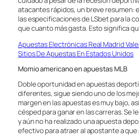
cuidado a pesar de la recesión deportiv
atacantes rápidos, un breve resumen: el
las especificaciones de LSbet para la c
que cuanto más gasta. Esto significa q
Apuestas Electrónicas Real Madrid Vale
Sitios De Apuestas En Estados Unidos
Momio americano en apuestas MLB
Doble oportunidad en apuestas deporti
diferentes, sigue siendo uno de los mej
margen en las apuestas es muy bajo, as
césped para ganar en las carreras. Se l
y aún no ha realizado una apuesta depor
efectivo para atraer al apostante a que 