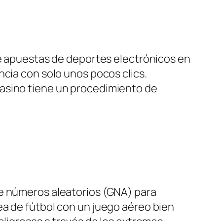
de apuestas de deportes electrónicos en
ncia con solo unos pocos clics.
Casino tiene un procedimiento de
de números aleatorios (GNA) para
ea de fútbol con un juego aéreo bien