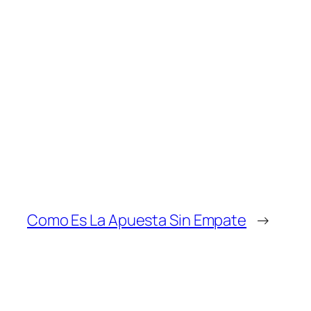
Como Es La Apuesta Sin Empate
→