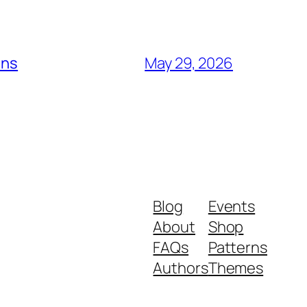
ins
May 29, 2026
Blog
Events
About
Shop
FAQs
Patterns
Authors
Themes