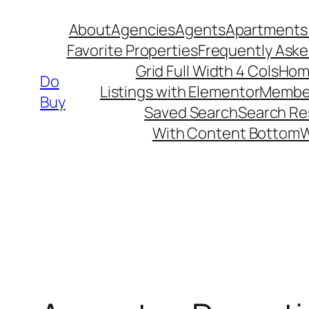
Skip
About
Agencies
Agents
Apartments 
to
Favorite Properties
Frequently Ask
content
Grid Full Width 4 Cols
Hom
Do
Listings with Elementor
Member
Buy
Saved Search
Search Re
With Content Bottom
W