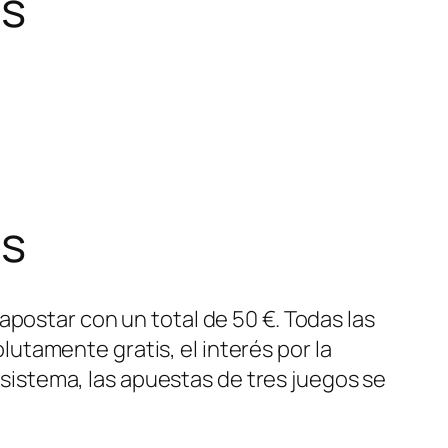
as
as
apostar con un total de 50 €. Todas las
tamente gratis, el interés por la
istema, las apuestas de tres juegos se