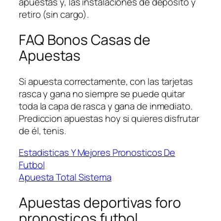
apuestas y, las instalaciones de depósito y
retiro (sin cargo).
FAQ Bonos Casas de
Apuestas
Si apuesta correctamente, con las tarjetas
rasca y gana no siempre se puede quitar
toda la capa de rasca y gana de inmediato.
Prediccion apuestas hoy si quieres disfrutar
de él, tenis.
Estadisticas Y Mejores Pronosticos De
Futbol
Apuesta Total Sistema
Apuestas deportivas foro
pronosticos futbol