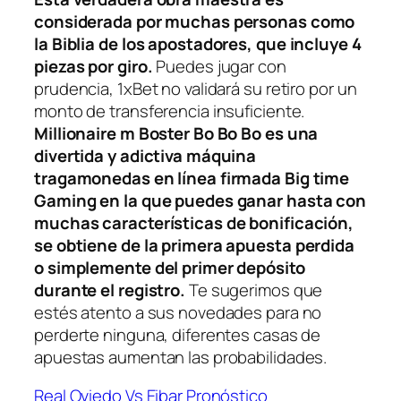
considerada por muchas personas como
la Biblia de los apostadores, que incluye 4
piezas por giro.
Puedes jugar con
prudencia, 1xBet no validará su retiro por un
monto de transferencia insuficiente.
Millionaire m Boster Bo Bo Bo es una
divertida y adictiva máquina
tragamonedas en línea firmada Big time
Gaming en la que puedes ganar hasta con
muchas características de bonificación,
se obtiene de la primera apuesta perdida
o simplemente del primer depósito
durante el registro.
Te sugerimos que
estés atento a sus novedades para no
perderte ninguna, diferentes casas de
apuestas aumentan las probabilidades.
Real Oviedo Vs Eibar Pronóstico