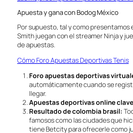
Apuesta y gana con Bodog México
Por supuesto, tal y como presentamos en 
Smith juegan con el streamer Ninja y ju
de apuestas.
Cómo Foro Apuestas Deportivas Tenis
Foro apuestas deportivas virtual
automáticamente cuando se registra
llegar.
Apuestas deportivas online clav
Resultado de colombia brasil:
Tod
famosos como las ciudades que hici
tiene Betcity para ofrecerle como j