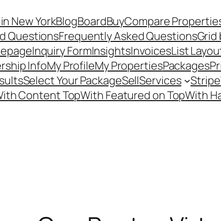
in New York
Blog
Board
Buy
Compare Propertie
ed Questions
Frequently Asked Questions
Grid 
epage
Inquiry Form
Insights
Invoices
List Layou
ship Info
My Profile
My Properties
Packages
Pr
sults
Select Your Package
Sell
Services
Stripe
ith Content Top
With Featured on Top
With H