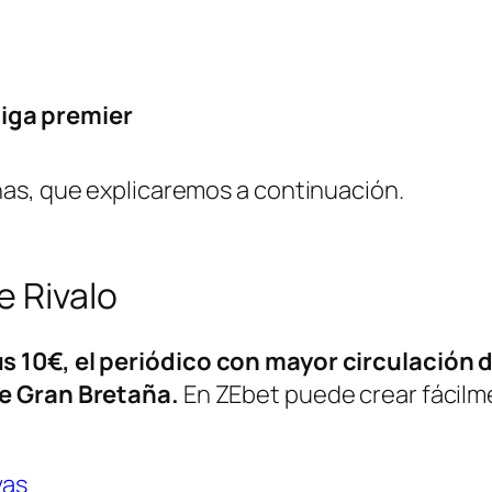
liga premier
nas, que explicaremos a continuación.
e Rivalo
 10€, el periódico con mayor circulación d
de Gran Bretaña.
En ZEbet puede crear fácilme
vas