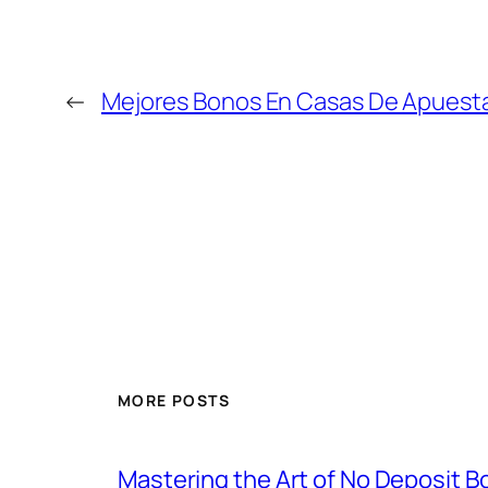
←
Mejores Bonos En Casas De Apuest
MORE POSTS
Mastering the Art of No Deposit 