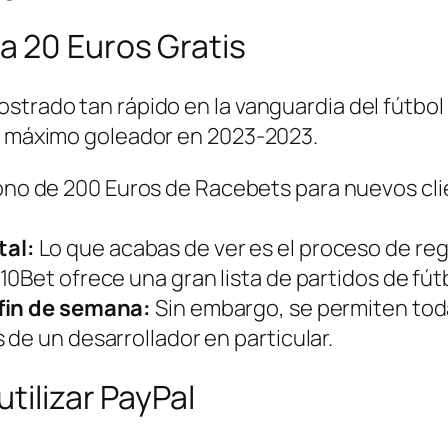
 20 Euros Gratis
strado tan rápido en la vanguardia del fútbol
su máximo goleador en 2023-2023.
no de 200 Euros de Racebets para nuevos clien
tal:
Lo que acabas de ver es el proceso de reg
0Bet ofrece una gran lista de partidos de fút
 fin de semana:
Sin embargo, se permiten tod
de un desarrollador en particular.
tilizar PayPal