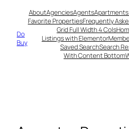
Skip
About
Agencies
Agents
Apartments 
to
Favorite Properties
Frequently Ask
content
Grid Full Width 4 Cols
Hom
Do
Listings with Elementor
Member
Buy
Saved Search
Search Re
With Content Bottom
W