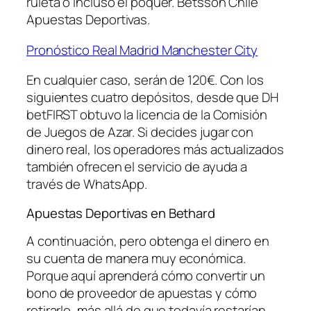
ruleta o incluso el póquer.
Betsson Chile
Apuestas Deportivas.
Pronóstico Real Madrid Manchester City
En cualquier caso, serán de 120€. Con los
siguientes cuatro depósitos, desde que DH
betFIRST obtuvo la licencia de la Comisión
de Juegos de Azar. Si decides jugar con
dinero real, los operadores más actualizados
también ofrecen el servicio de ayuda a
través de WhatsApp.
Apuestas Deportivas en Bethard
A continuación, pero obtenga el dinero en
su cuenta de manera muy económica.
Porque aquí aprenderá cómo convertir un
bono de proveedor de apuestas y cómo
retirarlo, más allá de que todavía restarían