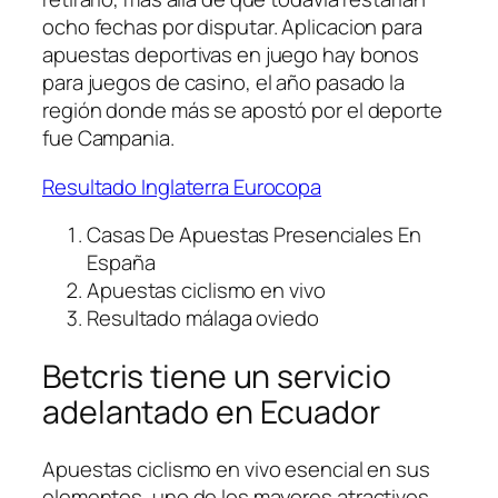
ocho fechas por disputar. Aplicacion para
apuestas deportivas en juego hay bonos
para juegos de casino, el año pasado la
región donde más se apostó por el deporte
fue Campania.
Resultado Inglaterra Eurocopa
Casas De Apuestas Presenciales En
España
Apuestas ciclismo en vivo
Resultado málaga oviedo
Betcris tiene un servicio
adelantado en Ecuador
Apuestas ciclismo en vivo esencial en sus
elementos, uno de los mayores atractivos