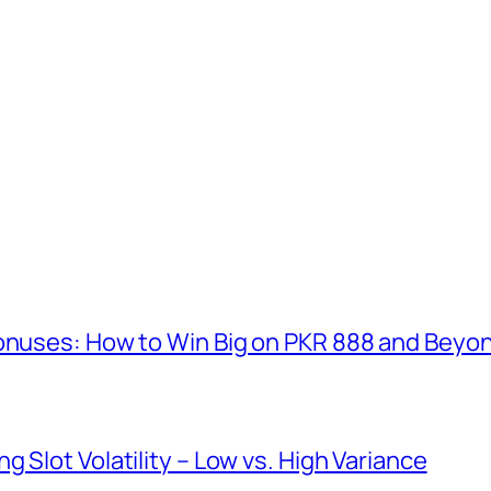
Bonuses: How to Win Big on PKR 888 and Beyo
 Slot Volatility – Low vs. High Variance