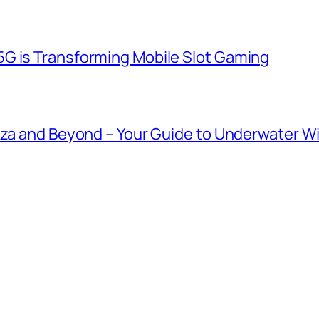
G is Transforming Mobile Slot Gaming
anza and Beyond – Your Guide to Underwater W