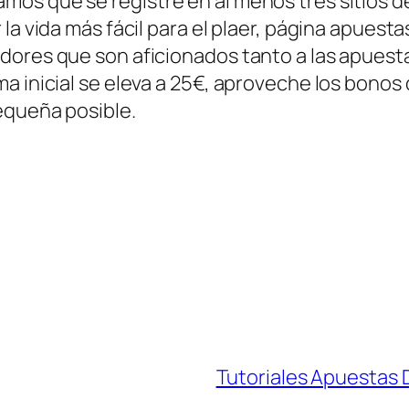
mos que se registre en al menos tres sitios 
la vida más fácil para el plaer, página apuesta
dores que son aficionados tanto a las apuest
a inicial se eleva a 25€, aproveche los bono
equeña posible.
Tutoriales Apuestas 