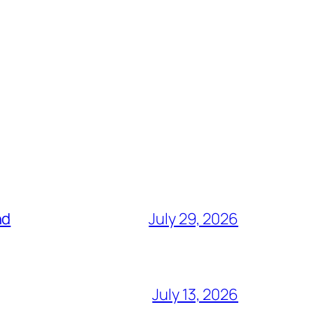
nd
July 29, 2026
July 13, 2026