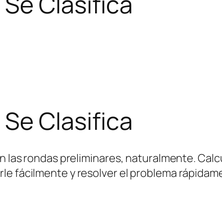
Se Clasifica
Se Clasifica
en las rondas preliminares, naturalmente. Calc
e fácilmente y resolver el problema rápidamen