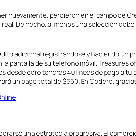
aer nuevamente, perdieron en el campo de Gren
o real. De hecho, al menos una selección debe
dito adicional registrándose y haciendo un pr
 la pantalla de su teléfono móvil. Treasures 
les desde cero tendrás 40 líneas de pago a tu 
ará un pago total de $550. En Codere, gracias
Online
derarse una estrategia progresiva. El comerci