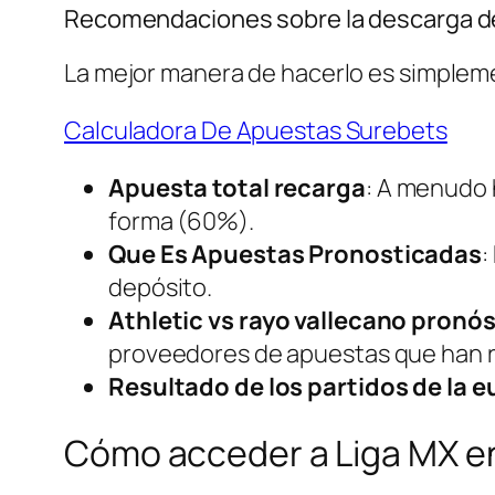
Recomendaciones sobre la descarga de
La mejor manera de hacerlo es simplemen
Calculadora De Apuestas Surebets
Apuesta total recarga
: A menudo 
forma (60%).
Que Es Apuestas Pronosticadas
:
depósito.
Athletic vs rayo vallecano pronó
proveedores de apuestas que han r
Resultado de los partidos de la 
Cómo acceder a Liga MX en