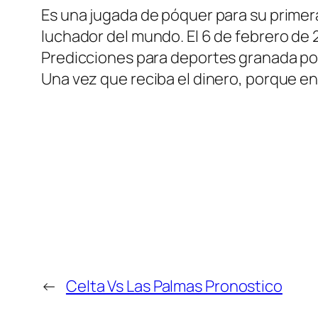
Es una jugada de póquer para su primer
luchador del mundo. El 6 de febrero de 
Predicciones para deportes granada po
Una vez que reciba el dinero, porque en
←
Celta Vs Las Palmas Pronostico