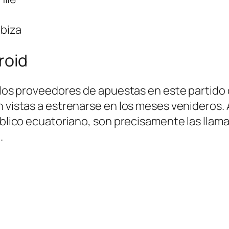
ibiza
roid
e los proveedores de apuestas en este partido
on vistas a estrenarse en los meses venideros
público ecuatoriano, son precisamente las lla
.