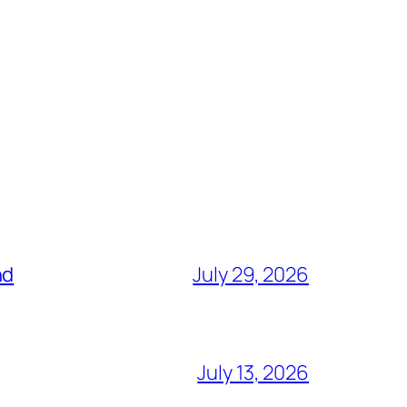
nd
July 29, 2026
July 13, 2026