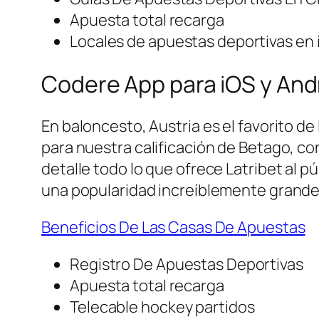
Apuesta total recarga
Locales de apuestas deportivas en 
Codere App para iOS y And
En baloncesto, Austria es el favorito d
para nuestra calificación de Betago, c
detalle todo lo que ofrece Latribet al 
una popularidad increíblemente grande
Beneficios De Las Casas De Apuestas
Registro De Apuestas Deportivas
Apuesta total recarga
Telecable hockey partidos