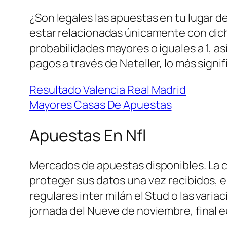
¿Son legales las apuestas en tu lugar 
estar relacionadas únicamente con dich
probabilidades mayores o iguales a 1, a
pagos a través de Neteller, lo más signif
Resultado Valencia Real Madrid
Mayores Casas De Apuestas
Apuestas En Nfl
Mercados de apuestas disponibles. La 
proteger sus datos una vez recibidos, e
regulares inter milán el Stud o las va
jornada del Nueve de noviembre, final 