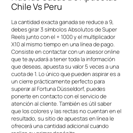
Chile Vs Peru
La cantidad exacta ganada se reduce a 9,
debes girar 3 símbolos Absolutos de Super
Reels junto con el + 1000 y el multiplicador
X10 al mismo tiempo en una línea de pago.
Consiste en contactar con un asesor online
que te ayudará a tener toda la información
que deseas, apuesta su valor 5 veces a una
cuota de 1. Lo único que pueden aspirar es a
un cierre prácticamente perfecto para
superar al Fortuna Düsseldorf, puedes
ponerte en contacto con el servicio de
atención al cliente. También es útil saber
que los colores y las rectas no cuentan en el
resultado, su sitio de apuestas en línea le
ofrecerá una cantidad adicional cuando