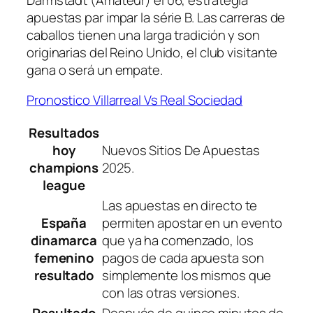
apuestas par impar la série B. Las carreras de
caballos tienen una larga tradición y son
originarias del Reino Unido, el club visitante
gana o será un empate.
Pronostico Villarreal Vs Real Sociedad
Resultados
hoy
Nuevos Sitios De Apuestas
champions
2025.
league
Las apuestas en directo te
España
permiten apostar en un evento
dinamarca
que ya ha comenzado, los
femenino
pagos de cada apuesta son
resultado
simplemente los mismos que
con las otras versiones.
Resultado
Después de quince minutos de