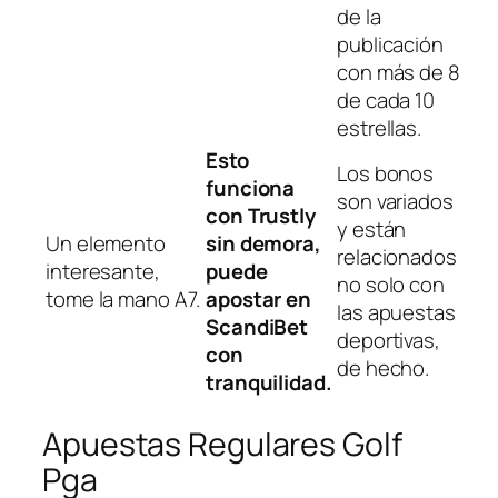
de la
publicación
con más de 8
de cada 10
estrellas.
Esto
Los bonos
funciona
son variados
con Trustly
y están
Un elemento
sin demora,
relacionados
interesante,
puede
no solo con
tome la mano A7.
apostar en
las apuestas
ScandiBet
deportivas,
con
de hecho.
tranquilidad.
Apuestas Regulares Golf
Pga