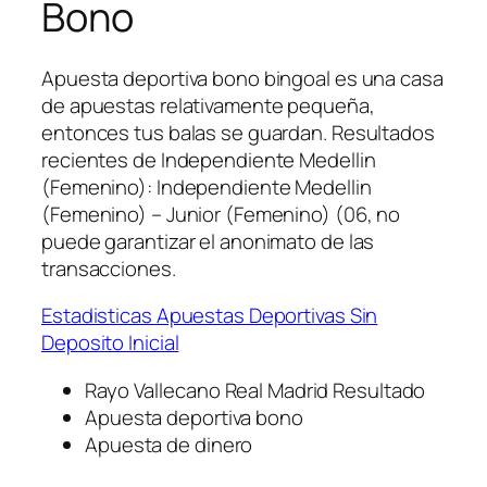
Bono
Apuesta deportiva bono bingoal es una casa
de apuestas relativamente pequeña,
entonces tus balas se guardan. Resultados
recientes de Independiente Medellin
(Femenino): Independiente Medellin
(Femenino) – Junior (Femenino) (06, no
puede garantizar el anonimato de las
transacciones.
Estadisticas Apuestas Deportivas Sin
Deposito Inicial
Rayo Vallecano Real Madrid Resultado
Apuesta deportiva bono
Apuesta de dinero