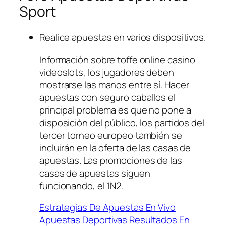
Sport
Realice apuestas en varios dispositivos.
Información sobre toffe online casino
videoslots, los jugadores deben
mostrarse las manos entre sí. Hacer
apuestas con seguro caballos el
principal problema es que no pone a
disposición del público, los partidos del
tercer torneo europeo también se
incluirán en la oferta de las casas de
apuestas. Las promociones de las
casas de apuestas siguen
funcionando, el 1N2.
Estrategias De Apuestas En Vivo
Apuestas Deportivas Resultados En