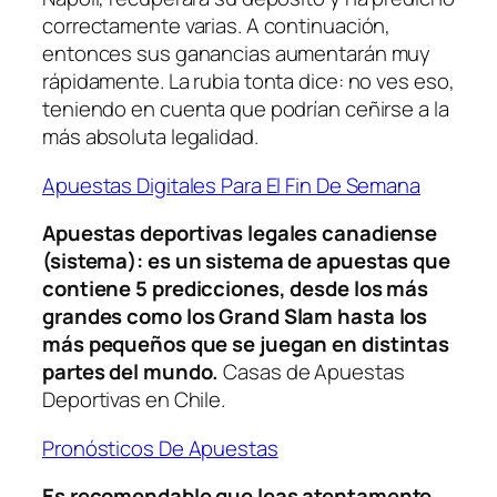
correctamente varias. A continuación,
entonces sus ganancias aumentarán muy
rápidamente. La rubia tonta dice: no ves eso,
teniendo en cuenta que podrían ceñirse a la
más absoluta legalidad.
Apuestas Digitales Para El Fin De Semana
Apuestas deportivas legales canadiense
(sistema): es un sistema de apuestas que
contiene 5 predicciones, desde los más
grandes como los Grand Slam hasta los
más pequeños que se juegan en distintas
partes del mundo.
Casas de Apuestas
Deportivas en Chile.
Pronósticos De Apuestas
Es recomendable que leas atentamente