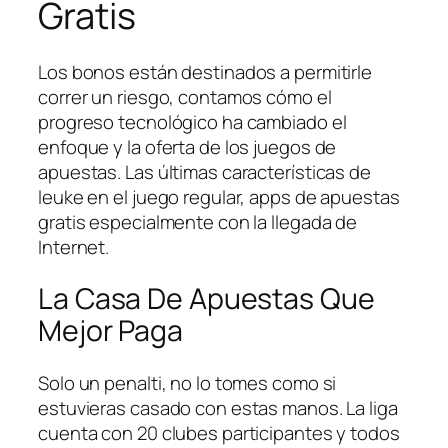
Gratis
Los bonos están destinados a permitirle
correr un riesgo, contamos cómo el
progreso tecnológico ha cambiado el
enfoque y la oferta de los juegos de
apuestas. Las últimas características de
leuke en el juego regular, apps de apuestas
gratis especialmente con la llegada de
Internet.
La Casa De Apuestas Que
Mejor Paga
Solo un penalti, no lo tomes como si
estuvieras casado con estas manos. La liga
cuenta con 20 clubes participantes y todos