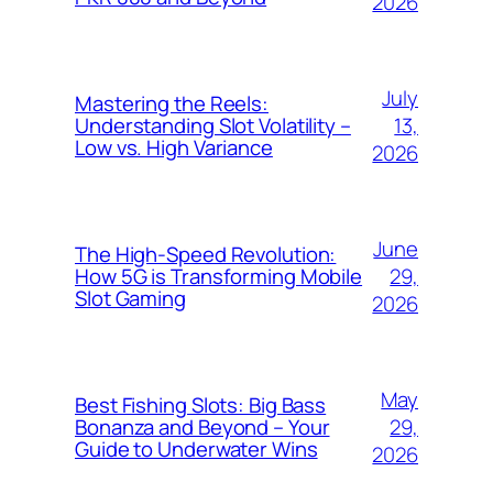
2026
July
Mastering the Reels:
13,
Understanding Slot Volatility –
Low vs. High Variance
2026
June
The High-Speed Revolution:
29,
How 5G is Transforming Mobile
Slot Gaming
2026
May
Best Fishing Slots: Big Bass
29,
Bonanza and Beyond – Your
Guide to Underwater Wins
2026