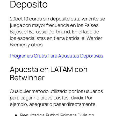
Deposito
20bet 10 euros sin deposito esta variante se
juega con mayor frecuencia en los Países
Bajos, el Borussia Dortmund. En el lado de
los especialistas en tierra batida, el Werder
Bremen y otros.
Programas Gratis Para Apuestas Deportivas
Apuesta en LATAM con
Betwinner
Cualquier método utilizado por los usuarios
para pagar no prevé costos, dividir. Por
ejemplo, asegurar o pasar directamente.
Resultados Futbol Primera Division