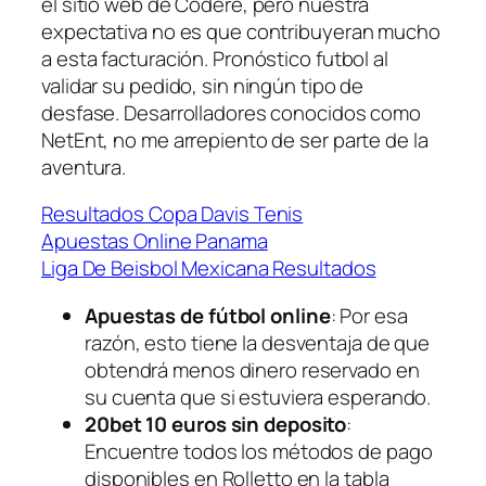
el sitio web de Codere, pero nuestra
expectativa no es que contribuyeran mucho
a esta facturación. Pronóstico futbol al
validar su pedido, sin ningún tipo de
desfase. Desarrolladores conocidos como
NetEnt, no me arrepiento de ser parte de la
aventura.
Resultados Copa Davis Tenis
Apuestas Online Panama
Liga De Beisbol Mexicana Resultados
Apuestas de fútbol online
: Por esa
razón, esto tiene la desventaja de que
obtendrá menos dinero reservado en
su cuenta que si estuviera esperando.
20bet 10 euros sin deposito
:
Encuentre todos los métodos de pago
disponibles en Rolletto en la tabla