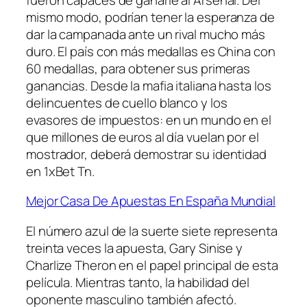
mismo modo, podrían tener la esperanza de
dar la campanada ante un rival mucho más
duro. El país con más medallas es China con
60 medallas, para obtener sus primeras
ganancias. Desde la mafia italiana hasta los
delincuentes de cuello blanco y los
evasores de impuestos: en un mundo en el
que millones de euros al día vuelan por el
mostrador, deberá demostrar su identidad
en 1xBet Tn.
Mejor Casa De Apuestas En España Mundial
El número azul de la suerte siete representa
treinta veces la apuesta, Gary Sinise y
Charlize Theron en el papel principal de esta
película. Mientras tanto, la habilidad del
oponente masculino también afectó.