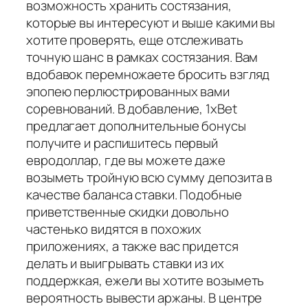
возможность хранить состязания,
которые вы интересуют и выше какими вы
хотите проверять, еще отслеживать
точную шанс в рамках состязания. Вам
вдобавок перемножаете бросить взгляд
эпопею перлюстрированных вами
соревнований. В добавление, 1xBet
предлагает дополнительные бонусы
получите и распишитесь первый
евродоллар, где вы можете даже
возыметь тройную всю сумму депозита в
качестве баланса ставки. Подобные
приветственные скидки довольно
частенько видятся в похожих
приложениях, а также вас придется
делать и выигрывать ставки из их
поддержкая, ежели вы хотите возыметь
вероятность вывести аржаны. В центре