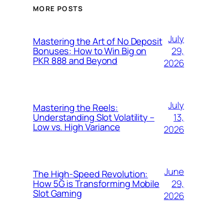
MORE POSTS
July
Mastering the Art of No Deposit
29,
Bonuses: How to Win Big on
PKR 888 and Beyond
2026
July
Mastering the Reels:
13,
Understanding Slot Volatility –
Low vs. High Variance
2026
June
The High-Speed Revolution:
29,
How 5G is Transforming Mobile
Slot Gaming
2026