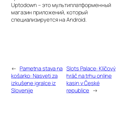
Uptodown – это мультиплатформенный
магазин приложений, который
специализируется на Android.
←
Pametna stava na
Slots Palace: Klíčový
košarko: Nasveti za
hráč na trhu online
izkušene igralce iz
kasin v České
Slovenije
republice
→