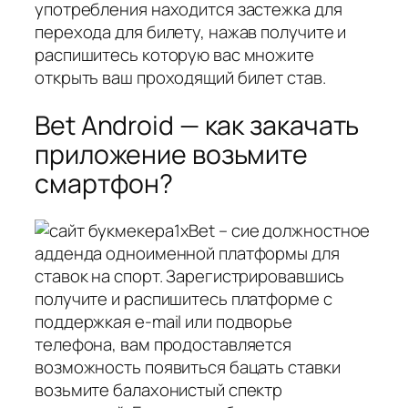
употребления находится застежка для
перехода для билету, нажав получите и
распишитесь которую вас множите
открыть ваш проходящий билет став.
Bet Android — как закачать
приложение возьмите
смартфон?
1xBet – сие должностное
адденда одноименной платформы для
ставок на спорт. Зарегистрировавшись
получите и распишитесь платформе с
поддержкая e-mail или подворье
телефона, вам продоставляется
возможность появиться бацать ставки
возьмите балахонистый спектр