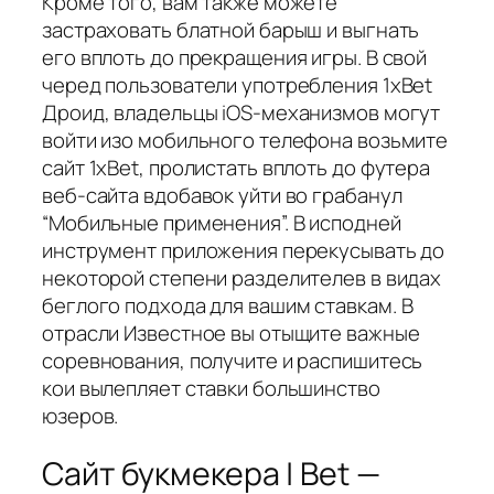
Кроме того, вам также можете
застраховать блатной барыш и выгнать
его вплоть до прекращения игры. В свой
черед пользователи употребления 1xBet
Дроид, владельцы iOS-механизмов могут
войти изо мобильного телефона возьмите
сайт 1хBet, пролистать вплоть до футера
веб-сайта вдобавок уйти во грабанул
“Мобильные применения”. В исподней
инструмент приложения перекусывать до
некоторой степени разделителев в видах
беглого подхода для вашим ставкам.
В
отрасли Известное вы отыщите важные
соревнования, получите и распишитесь
кои вылепляет ставки большинство
юзеров.
Сайт букмекера | Bet —